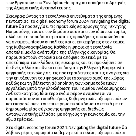
των Εργασιών του Συνεδρίου θα πραγματοποιήσει ο Αρχηγός
της Αξιωματικής Αντιπολίτευσης.
Σκιαγραφώντας τα τεχνολογικά επιτεύγματα της επόμενης
πενταετίας, το digital economy forum 2024: Navigating the digital
future θα προσεγγίσει τις πρακτικές εφαρμογές της Τεχνητής
Νοημοσύνης τόσο στον δημόσιο όσο και στον ιδιωτικό τομέα,
αλλά και τη σπουδαιότητα και τις προκλήσεις που καλούνται
να αντιμετωπίσουν οι πολίτες και οι επιχειρήσεις στον τομέα
της Κυβερνοασφάλειας. Καθώς η ψηφιακή τεχνολογία
αποτελεί μοχλό ανάπτυξης της ελληνικής οικονομίας, θα
παρουσιαστούν στοιχεία και απόψεις σχετικά με το
αποτύπωμα του κλάδου, τις ευκαιρίες και τις προκλήσεις σε
διεθνές αλλά και εθνικό επίπεδο για την Ελληνική Βιομηχανία
ψηφιακής τεχνολογίας, τις προτεραιότητες και τις ανάγκες για
την επιτάχυνση του ψηφιακού μετασχηματισμού της χώρας
καθώς και τη βέλτιστη αξιοποίηση των χρηματοδοτικών
εργαλείων μετά την ολοκλήρωση του Ταμείου Ανάκαμψης και
Ανθεκτικότητας. Ιδιαίτερο ενδιαφέρον αναμένεται να
παρουσιάσουν οι τοποθετήσεις Κυβερνητικών αξιωματούχων
και εκπροσώπων του επιχειρηματικού κόσμου σχετικά με τη
δημιουργία μίας σύγχρονης ψηφιακής και διεθνώς
ανταγωνιστικής Ελλάδας, με οδηγούς την καινοτομία και την
εξωστρέφεια.
Στο digital economy forum 2024: Navigating the digital future θα
λάβουν μέρος κορυφαία κυβερνητικά στελέχη, αξιωματούχοι