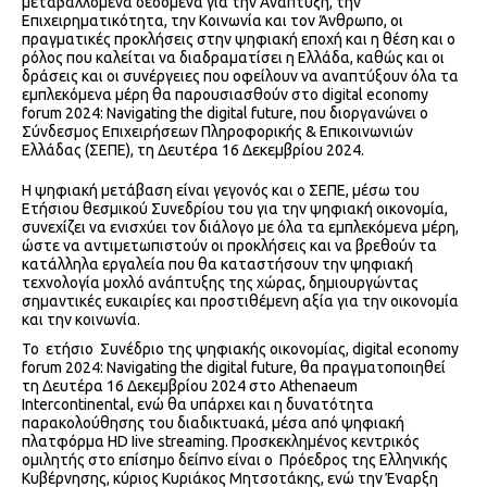
μεταβαλλόμενα δεδομένα για την Ανάπτυξη, την
Επιχειρηματικότητα, την Κοινωνία και τον Άνθρωπο, οι
πραγματικές προκλήσεις στην ψηφιακή εποχή και η θέση και ο
ρόλος που καλείται να διαδραματίσει η Ελλάδα, καθώς και οι
δράσεις και οι συνέργειες που οφείλουν να αναπτύξουν όλα τα
εμπλεκόμενα μέρη θα παρουσιασθούν στο digital economy
forum 2024: Navigating the digital future, που διοργανώνει ο
Σύνδεσμος Επιχειρήσεων Πληροφορικής & Επικοινωνιών
Ελλάδας (ΣΕΠΕ), τη Δευτέρα 16 Δεκεμβρίου 2024.
Η ψηφιακή μετάβαση είναι γεγονός και ο ΣΕΠΕ, μέσω του
Ετήσιου θεσμικού Συνεδρίου του για την ψηφιακή οικονομία,
συνεχίζει να ενισχύει τον διάλογο με όλα τα εμπλεκόμενα μέρη,
ώστε να αντιμετωπιστούν οι προκλήσεις και να βρεθούν τα
κατάλληλα εργαλεία που θα καταστήσουν την ψηφιακή
τεχνολογία μοχλό ανάπτυξης της χώρας, δημιουργώντας
σημαντικές ευκαιρίες και προστιθέμενη αξία για την οικονομία
και την κοινωνία.
Το ετήσιο Συνέδριο της ψηφιακής οικονομίας, digital economy
forum 2024: Navigating the digital future, θα πραγματοποιηθεί
τη Δευτέρα 16 Δεκεμβρίου 2024 στο Athenaeum
Intercontinental, ενώ θα υπάρχει και η δυνατότητα
παρακολούθησης του διαδικτυακά, μέσα από ψηφιακή
πλατφόρμα HD Iive streaming. Προσκεκλημένος κεντρικός
ομιλητής στο επίσημο δείπνο είναι ο Πρόεδρος της Ελληνικής
Κυβέρνησης, κύριος Κυριάκος Μητσοτάκης, ενώ την Έναρξη