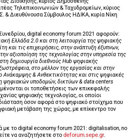
ας Διοίκησης, κύριος Δημοσθένης
ατέας Τηλεπικοινωνιών & Ταχυδρομείων, κύριος
Σ. & Διευθύνουσα Σύμβουλος ΗΔΙΚΑ, κυρία Νίκη
Συνεδρίου, digital economy forum 2021 αφορούν:
ιακή Ελλάδα 2.0 και στη λειτουργία της ψηφιακής
τη και τις επιχειρήσεις, στην ανάπτυξη έξυπνων,
την αξιοποίηση της τεχνολογίας στην υπηρεσία της
 στη δημιουργία διεθνούς Hub ψηφιακής
εξωστρέφεια, στο μέλλον της εργασίας και στην
ο Ανάκαμψης & Ανθεκτικότητας και στις ψηφιακές
η ψηφιακών υποδομών, δικτύων & data centers
ναμένονται οι τοποθετήσεις των επικεφαλής
ανίας ψηφιακής τεχνολογίας, οι οποίοι
 διάσταση όσον αφορά στο ψηφιακό στοίχημα που
ψηφιακή μετάβαση της χώρας, με επίκεντρο τον
 το digital economy forum 2021: digitalisation, no
ορείτε να αναζητήσετε στο
deforum.sepe.gr
.