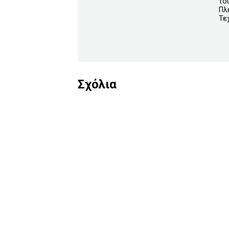
το
Πλ
Τε
Σχόλια