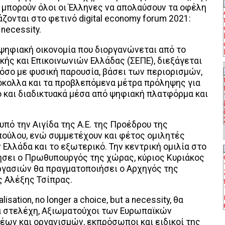
να μπορούν όλοι οι Έλληνες να απολαύσουν τα οφέλη
ονται στο φετινό digital economy forum 2021:
a necessity.
 ψηφιακή οικονομία που διοργανώνεται από το
ς και Επικοινωνιών Ελλάδας (ΣΕΠΕ), διεξάγεται
τόσο με φυσική παρουσία, βάσει των περιορισμών,
όκολλα και τα προβλεπόμενα μέτρα πρόληψης για
ο και διαδικτυακά μέσα από ψηφιακή πλατφόρμα και
 υπό την Αιγίδα της Α.E. της Προέδρου της
ούλου, ενώ συμμετέχουν και φέτος ομιλητές
 Ελλάδα και το εξωτερικό. Την κεντρική ομιλία στο
ήσει ο Πρωθυπουργός της χώρας, κύριος Κυριάκος
ργασιών θα πραγματοποιήσει ο Αρχηγός της
ς Αλέξης Τσίπρας.
lisation, no longer a choice, but a necessity, θα
ά στελέχη, Αξιωματούχοι των Ευρωπαϊκών
ων και οργανισμών, εκπρόσωποι και ειδικοί της