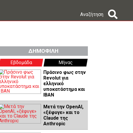
Αναζήτηση
ΔΗΜΟΦΙΛΗ
Εβδομάδα
Μήνας
Πράσινο φως στην
Revolut για
ελληνικό
υποκατάστημα και
IBAN
Μετά την OpenAI,
«ξέφυγε» και το
Claude της
Anthropic