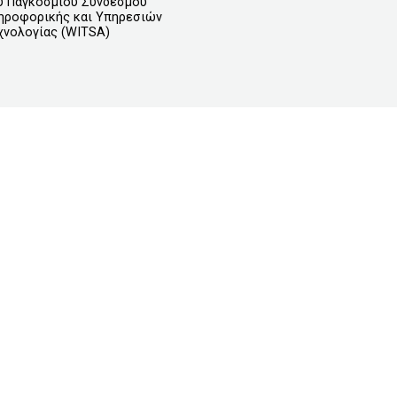
υ Παγκοσμίου Συνδέσμου
ηροφορικής και Υπηρεσιών
χνολογίας (WITSA)