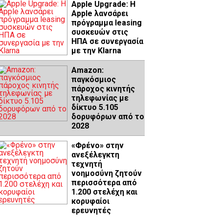
Apple Upgrade: Η
Apple λανσάρει
πρόγραμμα leasing
συσκευών στις
ΗΠΑ σε συνεργασία
με την Klarna
Amazon:
παγκόσμιος
πάροχος κινητής
τηλεφωνίας με
δίκτυο 5.105
δορυφόρων από το
2028
«Φρένο» στην
ανεξέλεγκτη
τεχνητή
νοημοσύνη ζητούν
περισσότερα από
1.200 στελέχη και
κορυφαίοι
ερευνητές