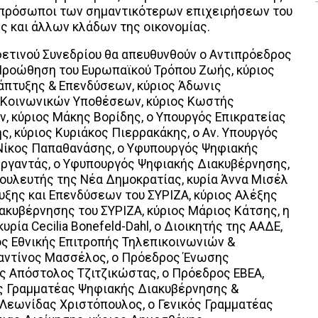
κπρόσωποι των σημαντικότερων επιχειρήσεων του
 και άλλων κλάδων της οικονομίας.
 φετινού Συνεδρίου θα απευθυνθούν ο Αντιπρόεδρος
 Προώθηση του Ευρωπαϊκού Τρόπου Ζωής, κύριος
άπτυξης & Επενδύσεων, κύριος Άδωνις
& Κοινωνικών Υποθέσεων, κύριος Κωστής
, κύριος Μάκης Βορίδης, ο Υπουργός Επικρατείας
, κύριος Κυριάκος Πιερρακάκης, ο Αν. Υπουργός
 Νίκος Παπαθανάσης, ο Υφυπουργός Ψηφιακής
ωργαντάς, ο Υφυπουργός Ψηφιακής Διακυβέρνησης,
ουλευτής της Νέα Δημοκρατίας, κυρία Άννα Μισέλ
ξης και Επενδύσεων του ΣΥΡΙΖΑ, κύριος Αλέξης
ακυβέρνησης του ΣΥΡΙΖΑ, κύριος Μάριος Κάτσης, η
υρία Cecilia Bonefeld-Dahl, ο Διοικητής της ΑΑΔΕ,
ος Εθνικής Επιτροπής Τηλεπικοινωνιών &
ταντίνος Μασσέλος, ο Πρόεδρος Ένωσης
ς Απόστολος Τζιτζικώστας, ο Πρόεδρος ΕΒΕΑ,
ός Γραμματέας Ψηφιακής Διακυβέρνησης &
Λεωνίδας Χριστόπουλος, ο Γενικός Γραμματέας