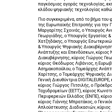
παγκόσμιας αγοράς τεχνολογίας, ε
κλάδου ψηφιακής τεχνολογίας καθώς
Πιο συγκεκριμένα, από το βήμα του
της Ευρωπαϊκής Επιτροπής για την
Μαργαρίτης Σχοινάς, ο Υπουργός Αν
Γεωργιάδης, ο Υπουργός Εργασίας 
Χατζηδάκης, ο Υπουργός Εσωτερικών
& Υπουργός Ψηφιακής Διακυβέρνησης
Ανάπτυξης και Επενδύσεων, κύριος
Διακυβέρνησης, κύριος Γιώργος Γε
κύριος Θεόδωρος Λιβάνιος, η Ευρωβ
Ασημακοπούλου, ο Τομεάρχης Ανάπτυ
Χαρίτσης, ο Τομεάρχης Ψηφιακής Δι
Γενική Διευθύντρια DIGITALEUROPE, κ
κύριος Γιώργος Πιτσιλής, ο Πρόεδρ
Ταχυδρομείων (EETT), κύριος Κωνσ
Περιφερειών Ελλάδος (ΕΝΠΕ), κύριο
κύριος Γιάννης Μπρατάκος, ο Γενικ
Απλούστευσης Διαδικασιών, κύριος 