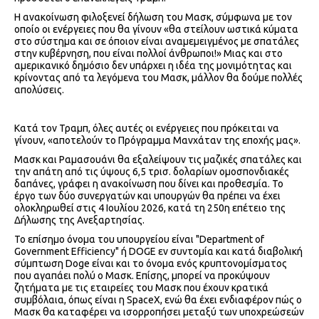
Η ανακοίνωση φιλοξενεί δήλωση του Μασκ, σύμφωνα με τον
οποίο οι ενέργειες που θα γίνουν «θα στείλουν ωστικά κύματα
στο σύστημα και σε όποιον είναι αναμεμειγμένος με σπατάλες
στην κυβέρνηση, που είναι πολλοί άνθρωποι!» Μιας και στο
αμερικανικό δημόσιο δεν υπάρχει η ιδέα της μονιμότητας και
κρίνοντας από τα λεγόμενα του Μασκ, μάλλον θα δούμε πολλές
απολύσεις.
Κατά τον Τραμπ, όλες αυτές οι ενέργειες που πρόκειται να
γίνουν, «αποτελούν το Πρόγραμμα Μανχάταν της εποχής μας».
Μασκ και Ραμασουάνι θα εξαλείψουν τις μαζικές σπατάλες και
την απάτη από τις ύψους 6,5 τρισ. δολαρίων ομοσπονδιακές
δαπάνες, γράφει η ανακοίνωση που δίνει και προθεσμία. Το
έργο των δύο συνεργατών και υπουργών θα πρέπει να έχει
ολοκληρωθεί στις 4 Ιουλίου 2026, κατά τη 250η επέτειο της
Δήλωσης της Ανεξαρτησίας.
Το επίσημο όνομα του υπουργείου είναι "Department of
Government Efficiency" ή DOGE εν συντομία και κατά διαβολική
σύμπτωση Doge είναι και το όνομα ενός κρυπτονομίσματος
που αγαπάει πολύ ο Μασκ. Επίσης, μπορεί να προκύψουν
ζητήματα με τις εταιρείες του Μασκ που έχουν κρατικά
συμβόλαια, όπως είναι η SpaceX, ενώ θα έχει ενδιαφέρον πώς ο
Μασκ θα καταφέρει να ισορροπήσει μεταξύ των υποχρεώσεών