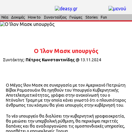
Νέα
Δοκιμές
How to
Συνεντεύξεις
Γνώμες
Stories
Fun
Ο Ίλον Μασκ υπουργός
Συντάκτης:
Πέτρος Κωνσταντινίδης
@
13.11.2024
Ο Μέγας Ίλον Μασκ σε συνεργασία με τον Αμερικανό Πατριώτη
Βίβεκ Ραμασουάνι θα ηγηθούν του Υπουργείο Κυβερνητικής
Αποτελεσματικότητας, γράφει στην ανακοίνωσή του ο
Ντόναλντ Τραμπ με την οποία κάνει γνωστό ότι ο πλουσιότερος
άνθρωπος του κόσμου θα γίνει υπουργός στην κυβέρνησή του.
Το νέο υπουργείο θα διαλύσει την κυβερνητική γραφειοκρατία,
θα μειώσει την υπερβολική ρύθμιση, θα περικόψει περιττές
δαπάνες και θα αναδιοργανώσει τις ομοσπονδιακές υπηρεσίες,
προσθέτει ο επανεκλεγείς Τραμπ.