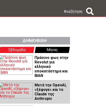
Αναζήτηση
ΔΗΜΟΦΙΛΗ
Εβδομάδα
Μήνας
Πράσινο φως στην
Revolut για
ελληνικό
υποκατάστημα και
IBAN
Μετά την OpenAI,
«ξέφυγε» και το
Claude της
Anthropic