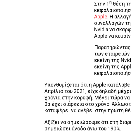
η
Στην 1
θέση τη
κεφαλαιοποίησή
Apple
. Η αλλαγ
συναλλαγών της
Nvidia να σκαρφ
Apple να κυμαίν
Παρατηρώντας 
των εταιρειών 
εκείνη της Nvid
εκείνη της Appl
κεφαλαιοποιήσε
Υπενθυμίζεται ότι η Apple κατέλαβε
Απρίλιο του 2021, είχε δηλαδή μέχ
χρόνια στην κορυφή. Μένει τώρα να 
θα έχει διάρκεια στο χρόνο. Άλλωστε
καταφέρει να ανέβει στην πρώτη θέσ
Αξίζει να σημειώσουμε ότι στη διάρκ
σημειώσει άνοδο άνω του 190%.