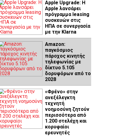
Apple Upgrade: Η
Apple λανσάρει
πρόγραμμα leasing
συσκευών στις
ΗΠΑ σε συνεργασία
με την Klarna
Amazon:
παγκόσμιος
πάροχος κινητής
τηλεφωνίας με
δίκτυο 5.105
δορυφόρων από το
2028
«Φρένο» στην
ανεξέλεγκτη
τεχνητή
νοημοσύνη ζητούν
περισσότερα από
1.200 στελέχη και
κορυφαίοι
ερευνητές