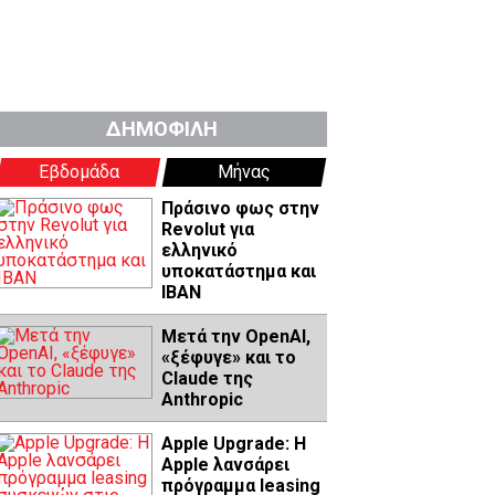
ΔΗΜΟΦΙΛΗ
Εβδομάδα
Μήνας
Πράσινο φως στην
Revolut για
ελληνικό
υποκατάστημα και
IBAN
Μετά την OpenAI,
«ξέφυγε» και το
Claude της
Anthropic
Apple Upgrade: Η
Apple λανσάρει
πρόγραμμα leasing