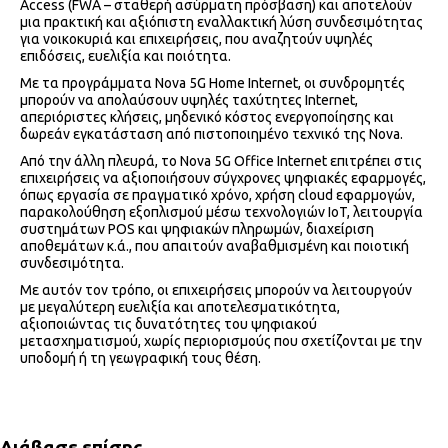
Access (FWA – σταθερή ασύρματη πρόσβαση) και αποτελούν
μια πρακτική και αξιόπιστη εναλλακτική λύση συνδεσιμότητας
για νοικοκυριά και επιχειρήσεις, που αναζητούν υψηλές
επιδόσεις, ευελιξία και ποιότητα.
Με τα προγράμματα Nova 5G Home Internet, οι συνδρομητές
μπορούν να απολαύσουν υψηλές ταχύτητες Internet,
απεριόριστες κλήσεις, μηδενικό κόστος ενεργοποίησης και
δωρεάν εγκατάσταση από πιστοποιημένο τεχνικό της Nova.
Από την άλλη πλευρά, το Nova 5G Office Internet επιτρέπει στις
επιχειρήσεις να αξιοποιήσουν σύγχρονες ψηφιακές εφαρμογές,
όπως εργασία σε πραγματικό χρόνο, χρήση cloud εφαρμογών,
παρακολούθηση εξοπλισμού μέσω τεχνολογιών IoT, λειτουργία
συστημάτων POS και ψηφιακών πληρωμών, διαχείριση
αποθεμάτων κ.ά., που απαιτούν αναβαθμισμένη και ποιοτική
συνδεσιμότητα.
Με αυτόν τον τρόπο, οι επιχειρήσεις μπορούν να λειτουργούν
με μεγαλύτερη ευελιξία και αποτελεσματικότητα,
αξιοποιώντας τις δυνατότητες του ψηφιακού
μετασχηματισμού, χωρίς περιορισμούς που σχετίζονται με την
υποδομή ή τη γεωγραφική τους θέση.
Διάβασε επίσης