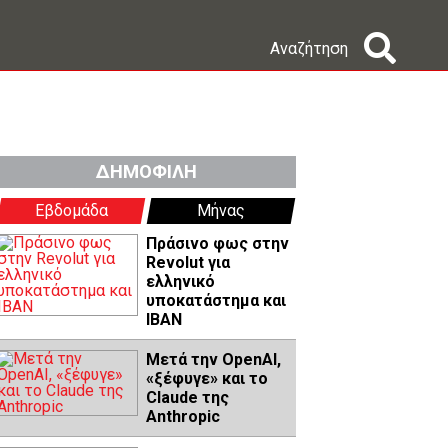
Αναζήτηση
ΔΗΜΟΦΙΛΗ
Εβδομάδα
Μήνας
Πράσινο φως στην
Revolut για
ελληνικό
υποκατάστημα και
IBAN
Μετά την OpenAI,
«ξέφυγε» και το
Claude της
Anthropic