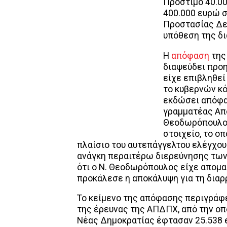
Πρόστιμο 40.0
400.000 ευρώ 
Προστασίας Δε
υπόθεση της δι
Η
απόφαση
της
διαψεύδει προ
είχε επιβληθεί
το κυβερνών κό
εκδώσει απόφασ
γραμματέας Από
Θεοδωρόπουλος
στοιχείο, το ο
πλαίσιο του αυτεπάγγελτου ελέγχου 
ανάγκη περαιτέρω διερεύνησης των
ότι ο Ν. Θεοδωρόπουλος είχε απομα
προκάλεσε η αποκάλυψη για τη διαρ
Το κείμενο της απόφασης περιγράφε
της έρευνας της ΑΠΔΠΧ, από την οπ
Νέας Δημοκρατίας έφτασαν 25.538 e