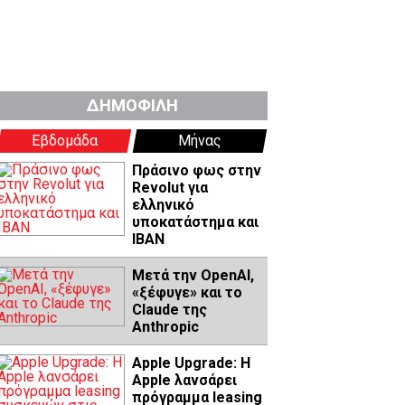
ΔΗΜΟΦΙΛΗ
Εβδομάδα
Μήνας
Πράσινο φως στην
Revolut για
ελληνικό
υποκατάστημα και
IBAN
Μετά την OpenAI,
«ξέφυγε» και το
Claude της
Anthropic
Apple Upgrade: Η
Apple λανσάρει
πρόγραμμα leasing