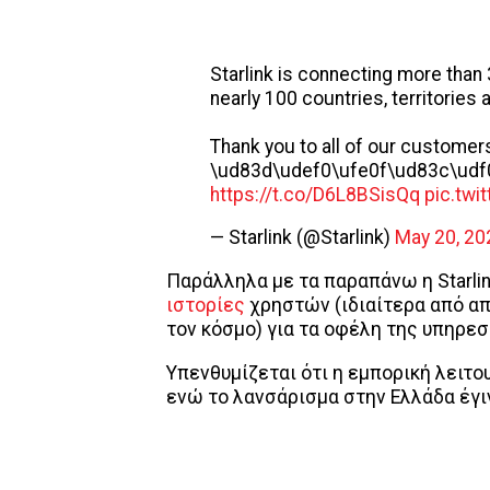
Starlink is connecting more than
nearly 100 countries, territories
Thank you to all of our customer
\ud83d\udef0\ufe0f\ud83c\udf
https://t.co/D6L8BSisQq
pic.twi
— Starlink (@Starlink)
May 20, 20
Παράλληλα με τα παραπάνω η Starlin
ιστορίες
χρηστών (ιδιαίτερα από α
τον κόσμο) για τα οφέλη της υπηρεσί
Υπενθυμίζεται ότι η εμπορική λειτου
ενώ το λανσάρισμα στην Ελλάδα έγι