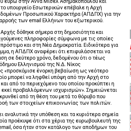
00 ευρώ στην Αννα Μισέλ Ασημακοπούλου και
στο υπουργείο Εσωτερικών επέβαλε η Αρχή
δομένων Προσωπικού Χαρακτήρα (ΑΠΔΠΧ) για την
αρροής των email Ελλήνων του εξωτερικού.
 Αρχής δόθηκε σήμερα στη δημοσιότητα και
ηγούμενες πληροφορίες σύμφωνα με τις οποίες
 πρόστιμο και στη Νέα Δημοκρατία. Ειδικότερα για
μμα, η ΑΠΔΠΧ αναφέρει ότι επιφυλάσσεται να
η σε δεύτερο χρόνο, δεδομένου ότι ο τέως
δημου Ελληνισμού της Ν.Δ. Νίκος
 «προσκόμισε ένορκη βεβαίωση ως νεότερο
ποίο μπορεί να ληφθεί υπόψη από την Αρχή στο
και από το περιεχόμενο του οποίου προκύπτει η
 εκεί προβαλλόμενων ισχυρισμών». Σημειώνεται
κρυνθεί από τη θέση του μετά το θόρυβο που
ροή των στοιχείων επικοινωνίας των πολιτών.
ι αναλυτικά την υπόθεση και τα κυριότερα σημεία
οία προέκυψε ότι στα χέρια της ευρωβουλευτή της
mail, όσα ήταν στον κατάλογο των αποδήμων του