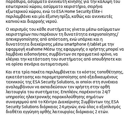
παράθυρα, ασύρματο ανιχνευτή κίνησης για την κάλυψη του
εσωτερικού χώρου, ασύρματο χειριστήριο, σειρήνα
εξωτερικού χώρου, ενώ το ESA Home Security Elite-i
περιλαμβάνει και μία έξυπνη πρίζα, καθώς και ανιχνευτές
καπνού και διαρροής νερού.
Ο χειρισμός του κάθε συστήματος γίνεται μέσω ασύρματων
χειριστηρίων που παρέχουν τη δυνατότητα ενεργοποίησης/
απενεργοποίησης από απόσταση, ενώ υπάρχει και η
δυνατότητα διαχείρισης μέσω smartphone ή tablet με την
εφαρμογή esahome Μέσω της εφαρμογής ο χρήστης μπορεί να
λαμβάνει ειδοποιήσεις συμβάντων σε πραγματικό χρόνο, να
ελέγχει την κατάσταση του συστήματος από οπουδήποτε και
να ορίσει σενάρια αυτοματισμού.
Και στα τρία πακέτα περιλαμβάνεται το κόστος τοποθέτησης,
εγκατάστασης και παραμετροποίησης από εξειδικευμένους
τεχνικούς της ESA Security Solutions, οι οποίοι στη συνέχεια
αναλαμβάνουν να εκπαιδεύσουν τον χρήστη στην ορθή
λειτουργία του συστήματος. Επιπλέον, παρέχονται 24/7
υπηρεσίες ηλεκτρονικής παρακολούθησης σημάτων
συναγερμού από το Κέντρο Διαχείρισης Συμβάντων της ESA
Security Solutions διάρκειας 24 μηνών, ενώ όλος ο εξοπλισμός
διαθέτει εγγύηση ορθής λειτουργίας διάρκειας 2 ετών.