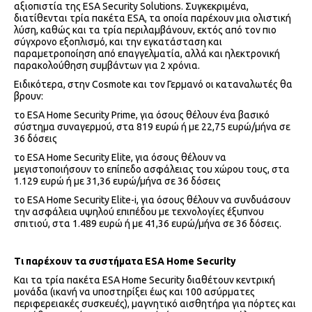
αξιοπιστία της ESA Security Solutions. Συγκεκριμένα,
διατίθενται τρία πακέτα ESA, τα οποία παρέχουν μια ολιστική
λύση, καθώς και τα τρία περιλαμβάνουν, εκτός από τον πιο
σύγχρονο εξοπλισμό, και την εγκατάσταση και
παραμετροποίηση από επαγγελματία, αλλά και ηλεκτρονική
παρακολούθηση συμβάντων για 2 χρόνια.
Ειδικότερα, στην Cosmote και τον Γερμανό οι καταναλωτές θα
βρουν:
το ESA Home Security Prime, για όσους θέλουν ένα βασικό
σύστημα συναγερμού, στα 819 ευρώ ή με 22,75 ευρώ/μήνα σε
36 δόσεις
το ESA Home Security Elite, για όσους θέλουν να
μεγιστοποιήσουν το επίπεδο ασφάλειας του χώρου τους, στα
1.129 ευρώ ή με 31,36 ευρώ/μήνα σε 36 δόσεις
το ESA Home Security Elite-i, για όσους θέλουν να συνδυάσουν
την ασφάλεια υψηλού επιπέδου με τεχνολογίες έξυπνου
σπιτιού, στα 1.489 ευρώ ή με 41,36 ευρώ/μήνα σε 36 δόσεις.
Τι παρέχουν τα συστήματα
ESA
Home
Security
Και τα τρία πακέτα ESA Home Security διαθέτουν κεντρική
μονάδα (ικανή να υποστηρίξει έως και 100 ασύρματες
περιφερειακές συσκευές), μαγνητικό αισθητήρα για πόρτες και