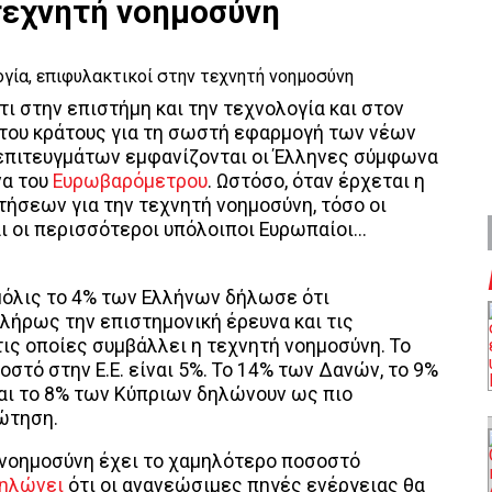
τεχνητή νοημοσύνη
τι στην επιστήμη και την τεχνολογία και στον
 του κράτους για τη σωστή εφαρμογή των νέων
επιτευγμάτων εμφανίζονται οι Έλληνες σύμφωνα
να του
Ευρωβαρόμετρου
. Ωστόσο, όταν έρχεται η
ήσεων για την τεχνητή νοημοσύνη, τόσο οι
ι οι περισσότεροι υπόλοιποι Ευρωπαίοι...
μόλις το 4% των Ελλήνων δήλωσε ότι
λήρως την επιστημονική έρευνα και τις
ις οποίες συμβάλλει η τεχνητή νοημοσύνη. Το
οστό στην Ε.Ε. είναι 5%. Το 14% των Δανών, το 9%
αι το 8% των Κύπριων δηλώνουν ως πιο
ώτηση.
 νοημοσύνη έχει το χαμηλότερο ποσοστό
ηλώνει
ότι οι ανανεώσιμες πηγές ενέργειας θα