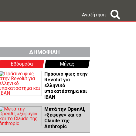
Αναζήτηση
ΔΗΜΟΦΙΛΗ
Εβδομάδα
Μήνας
Πράσινο φως στην
Revolut για
ελληνικό
υποκατάστημα και
IBAN
Μετά την OpenAI,
«ξέφυγε» και το
Claude της
Anthropic