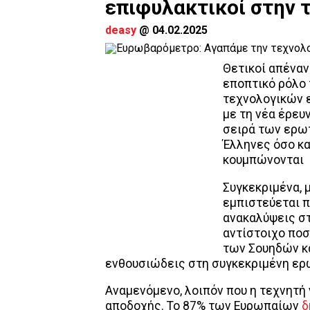
επιφυλακτικοί στην 
deasy
@
04.02.2025
Θετικοί απέναν
εποπτικό ρόλο
τεχνολογικών 
με τη νέα έρευ
σειρά των ερωτ
Έλληνες όσο κα
κουμπώνονται
Συγκεκριμένα, 
εμπιστεύεται π
ανακαλύψεις στ
αντίστοιχο ποσ
των Σουηδών κ
ενθουσιώδεις στη συγκεκριμένη ερ
Αναμενόμενο, λοιπόν που η τεχνητή
αποδοχής. Το 87% των Ευρωπαίων
δ