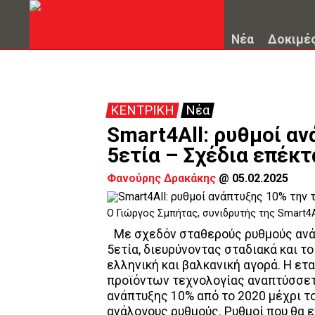
Νέα
Δοκιμέ
ΚΕΝΤΡΙΚΗ
Νέα
Smart4All: ρυθμοί α
5ετία – Σχέδια επέκτ
Φανούρης Δρακάκης
@
05.02.2025
O Γιώργος Σμπήτας, συνιδρυτής της Smart4A
Με σχεδόν σταθερούς ρυθμούς ανάπ
5ετία, διευρύνοντας σταδιακά και το
ελληνική και βαλκανική αγορά. Η ετ
προϊόντων τεχνολογίας αναπτύσσετα
ανάπτυξης 10% από το 2020 μέχρι το
ανάλογους ρυθμούς. Ρυθμοί που θα ε