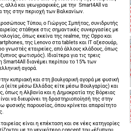
ς, αλλά και γεωγραφικές, με την Smart4All να
α της στην περιοχή των Βαλκανίων.
προσώπους Τύπου, ο Γιώργος Σμπήτας, συνιδρυτής
αιρείας στάθηκε στις σημαντικές συνεργασίες με
ολογίας, όπως εκείνα της realme, της Oppo και
tphones, της Lenovo στα tablets και ΙΤ αξεσουάρ,
ερο γνωστές εταιρείες, από άλλους κλάδους, όπως
 (έξυπνος φωτισμός). Ιδιαίτερα για τις τρεις
η Smart4All διανέμει περίπου το 15% των
ελληνική αγορά.
στην κυπριακή και στη βουλγαρική αγορά με φυσική
α (είτε μέσω Ελλάδας είτε μέσω Βουλγαρίας) και
ς, όπως η Αλβανία και η Δημοκρατία της Βόρειας
ίναι να διευρύνει τη δραστηριοποίησή της στην
ω φυσικής παρουσίας, όπου κρίνεται απαραίτητο
ς.
ταιρείας είναι η επέκταση και σε νέες κατηγορίες
ίζονται με το γενικότερο concept του «έξυπνου