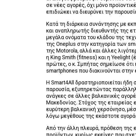
σε νέες αγορές, όχι μόνο προϊοντικέ
επιδιώκει να διευρύνει την παρουσί
Κατά τη διάρκεια συνάντησης με εκ
και αναπληρωτής διευθυντής της ετ
μεγάλα ονόματα του κλάδου της τεχν
της Oneplus στην κατηγορία των smar
της Motorola, αλλά και άλλες λιγότ
η King Smith (fitness) και η Yeelight
πρώτες, ο κ. Σμπήτας σημείωσε ότι 
smartphones που διακινούνται στην 
Η Smart4All δραστηριοποιείται ήδη 
παρουσία, εξυπηρετώντας παράλληλ
ανάγκες σε άλλες βαλκανικές αγορέ
Μακεδονίας. Στόχος της εταιρείας ε
ευρύτερη βαλκανική χερσόνησο, μέσ
λόγω μεγέθους της εκάστοτε αγορά
Από την άλλη πλευρά, πρόθεση της ε
προϊόντων, κυρίως εκείνες που σχετ