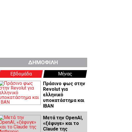
ΔΗΜΟΦΙΛΗ
Εβδομάδα
Μήνας
Πράσινο φως στην
Revolut για
ελληνικό
υποκατάστημα και
IBAN
Μετά την OpenAI,
«ξέφυγε» και το
Claude της