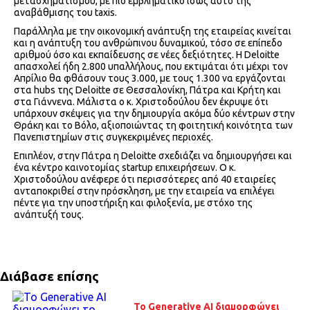
μετασχηματισμού, με πιο εμβληματικό ίσως αυτό της
αναβάθμισης του taxis.
Παράλληλα με την οικονομική ανάπτυξη της εταιρείας κινείται
και η ανάπτυξη του ανθρώπινου δυναμικού, τόσο σε επίπεδο
αριθμού όσο και εκπαίδευσης σε νέες δεξιότητες. Η Deloitte
απασχολεί ήδη 2.800 υπαλλήλους, που εκτιμάται ότι μέχρι τον
Απρίλιο θα φθάσουν τους 3.000, με τους 1.300 να εργάζονται
στα hubs της Deloitte σε Θεσσαλονίκη, Πάτρα και Κρήτη και
στα Γιάννενα. Μάλιστα ο κ. Χριστοδούλου δεν έκρυψε ότι
υπάρχουν σκέψεις για την δημιουργία ακόμα δύο κέντρων στην
Θράκη και το Βόλο, αξιοποιώντας τη φοιτητική κοινότητα των
Πανεπιστημίων στις συγκεκριμένες περιοχές.
Επιπλέον, στην Πάτρα η Deloitte σχεδιάζει να δημιουργήσει και
ένα κέντρο καινοτομίας startup επιχειρήσεων. Ο κ.
Χριστοδούλου ανέφερε ότι περισσότερες από 40 εταιρείες
ανταποκριθεί στην πρόσκληση, με την εταιρεία να επιλέγει
πέντε για την υποστήριξη και φιλοξενία, με στόχο της
ανάπτυξή τους.
Διάβασε επίσης
To Generative AI διαμορφώνει