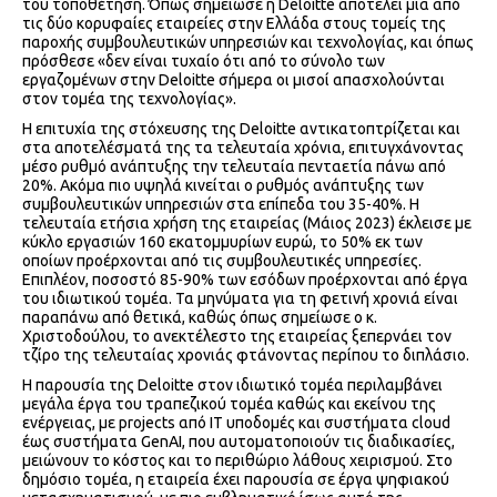
του τοποθέτηση. Όπως σημείωσε η Deloitte αποτελεί μία από
τις δύο κορυφαίες εταιρείες στην Ελλάδα στους τομείς της
παροχής συμβουλευτικών υπηρεσιών και τεχνολογίας, και όπως
πρόσθεσε «δεν είναι τυχαίο ότι από το σύνολο των
εργαζομένων στην Deloitte σήμερα οι μισοί απασχολούνται
στον τομέα της τεχνολογίας».
Η επιτυχία της στόχευσης της Deloitte αντικατοπτρίζεται και
στα αποτελέσματά της τα τελευταία χρόνια, επιτυγχάνοντας
μέσο ρυθμό ανάπτυξης την τελευταία πενταετία πάνω από
20%. Ακόμα πιο υψηλά κινείται ο ρυθμός ανάπτυξης των
συμβουλευτικών υπηρεσιών στα επίπεδα του 35-40%. Η
τελευταία ετήσια χρήση της εταιρείας (Μάιος 2023) έκλεισε με
κύκλο εργασιών 160 εκατομμυρίων ευρώ, το 50% εκ των
οποίων προέρχονται από τις συμβουλευτικές υπηρεσίες.
Επιπλέον, ποσοστό 85-90% των εσόδων προέρχονται από έργα
του ιδιωτικού τομέα. Τα μηνύματα για τη φετινή χρονιά είναι
παραπάνω από θετικά, καθώς όπως σημείωσε ο κ.
Χριστοδούλου, το ανεκτέλεστο της εταιρείας ξεπερνάει τον
τζίρο της τελευταίας χρονιάς φτάνοντας περίπου το διπλάσιο.
Η παρουσία της Deloitte στον ιδιωτικό τομέα περιλαμβάνει
μεγάλα έργα του τραπεζικού τομέα καθώς και εκείνου της
ενέργειας, με projects από ΙΤ υποδομές και συστήματα cloud
έως συστήματα GenAI, που αυτοματοποιούν τις διαδικασίες,
μειώνουν το κόστος και το περιθώριο λάθους χειρισμού. Στο
δημόσιο τομέα, η εταιρεία έχει παρουσία σε έργα ψηφιακού