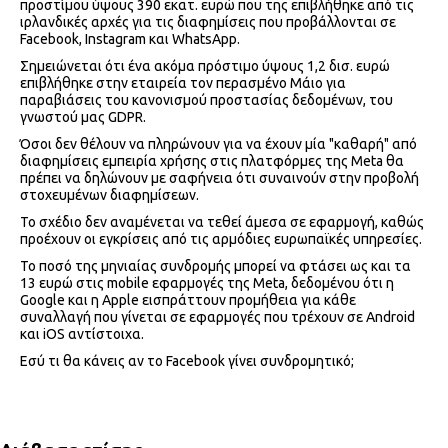
προστίμου ύψους 390 εκατ. ευρώ που της επιβλήθηκε από τις
ιρλανδικές αρχές για τις διαφημίσεις που προβάλλονται σε
Facebook, Instagram και WhatsApp.
Σημειώνεται ότι ένα ακόμα πρόστιμο ύψους 1,2 δισ. ευρώ
επιβλήθηκε στην εταιρεία τον περασμένο Μάιο για
παραβιάσεις του κανονισμού προστασίας δεδομένων, του
γνωστού μας GDPR.
Όσοι δεν θέλουν να πληρώνουν για να έχουν μία "καθαρή" από
διαφημίσεις εμπειρία χρήσης στις πλατφόρμες της Meta θα
πρέπει να δηλώνουν με σαφήνεια ότι συναινούν στην προβολή
στοχευμένων διαφημίσεων.
Το σχέδιο δεν αναμένεται να τεθεί άμεσα σε εφαρμογή, καθώς
προέχουν οι εγκρίσεις από τις αρμόδιες ευρωπαϊκές υπηρεσίες.
Το ποσό της μηνιαίας συνδρομής μπορεί να φτάσει ως και τα
13 ευρώ στις mobile εφαρμογές της Meta, δεδομένου ότι η
Google και η Apple εισπράττουν προμήθεια για κάθε
συναλλαγή που γίνεται σε εφαρμογές που τρέχουν σε Android
και iOS αντίστοιχα.
Εσύ τι θα κάνεις αν το Facebook γίνει συνδρομητικό;