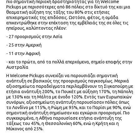
πιο σημαντική περιοχή δραστηριότητας για τη Welcome
Pickups με περισσότερες από 86 πόλεις στο δίκτυό της και μια
θεαματική αύξηση της τάξης του 80% στις ετήσιες
επιχειρηματικές της επιδόσεις. Ωστόσο, φέτος, η ομάδα
επικεντρώθηκε στην επέκταση της εμβέλειάς της σε όλες τις
ηπείρους, καλύπτοντας πλέον:
- 27 προορισμούς στην Ασία
- 25 στην Αμερική
- 11 στην Αφρική
- και το πρώτο, από τα πολλά επερχόμενα, σημείο επαφής στην
Αυστραλία
Η Welcome Pickups συνεχίζει να παρουσιάζει σημαντική
ανάπτυξη σε βασικούς της προορισμούς παγκοσμίως. Μερικά
αξιοσημείωτα παραδείγματα περιλαμβάνουν τη Σιγκαπούρη με
ετήσια ανάπτυξη 200%, το Πουκέτ με αύξηση 170%, τη Νάπολη
με 130% και τη Μάλτα με άνοδο 120%. Εντός των Ευρωπαϊκών
συνόρων, αξιοσημείωτη ανάπτυξη παρουσίασαν πόλεις όπως
το Λονδίνο με 115%, η Ρώμη με 95%, και το Παρίσι με 90%, ενώ
σημαντική ανάπτυξη σημείωσαν και εγχώριοι προορισμοί. Πιο
συγκεκριμένα, η Αθήνα παρουσίασε ετήσια ανάπτυξη της
τάξεως του 45%, η Θεσσαλονίκη 60%, ενώ η Κρήτη και η
Μύκονος από 25%.