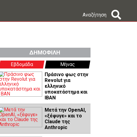
Αναζήτηση
ΔΗΜΟΦΙΛΗ
Εβδομάδα
Μήνας
Πράσινο φως στην
Revolut για
ελληνικό
υποκατάστημα και
IBAN
Μετά την OpenAI,
«ξέφυγε» και το
Claude της
Anthropic