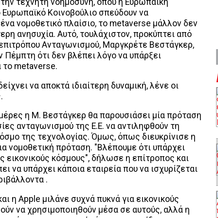
 την τεχνητή νοημοσύνη, όπου η Ευρωπαϊκή
ο Ευρωπαϊκό Κοινοβούλιο σπεύδουν να
να νομοθετικό πλαίσιο, το metaverse μάλλον δεν
τερη ανησυχία. Αυτό, τουλάχιστον, προκύπτει από
 επιτρόπου Ανταγωνισμού, Μαργκρέτε Βεστάγκερ,
 Πέμπτη ότι δεν βλέπει λόγο να υπάρξει
 το metaverse.
δείχνει να αποκτά ιδιαίτερη δυναμική, λένε οι
.
μέρες η Μ. Βεστάγκερ θα παρουσιάσει μία πρόταση
ίες ανταγωνισμού της Ε.Ε. να αντιληφθούν τη
όσμο της τεχνολογίας. Όμως, όπως διευκρίνισε η
για νομοθετική πρόταση. "Bλέπουμε ότι υπάρχει
ς εικονικούς κόσμους", δήλωσε η επίτροπος και
ει να υπάρχει κάποια εταιρεία που να ισχυρίζεται
ριβάλλοντα .
και η Apple μιλάνε συχνά πυκνά για εικονικούς
ούν να χρησιμοποιηθούν μέσα σε αυτούς, αλλά η