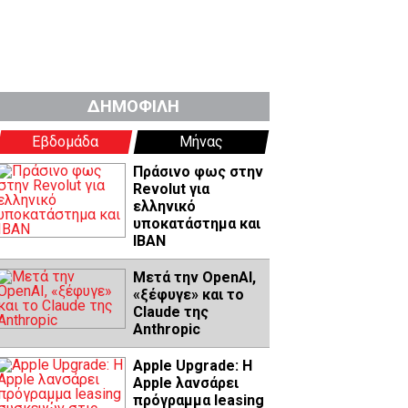
ΔΗΜΟΦΙΛΗ
Εβδομάδα
Μήνας
Πράσινο φως στην
Revolut για
ελληνικό
υποκατάστημα και
IBAN
Μετά την OpenAI,
«ξέφυγε» και το
Claude της
Anthropic
Apple Upgrade: Η
Apple λανσάρει
πρόγραμμα leasing