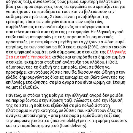
οδηγούς ταξί, συνδέοντάς τους με μια ευρύτερη πελατειακή
βάση και προσφέροντας τους τα εργαλεία που χρειάζονται για
να αυξήσουν τα εισοδήματά τους και να βελτιώσουν την
καθημερινότητά τους. Στόχος είναι η αναβάθμιση της
εμπειρίας τόσο των οδηγών όσο και των επιβατών,
συμβάλλοντας στην ανάπτυξη ενός πιο σύγχρονου και
αποτελεσματικού συστήματος μεταφορών. Η ελληνική αγορά
επιβατικών μεταφορών με ταξί παρουσιάζει σημαντικές
προοπτικές, με εκτιμώμενα μεγέθη που αγγίζουν τα 4 δισ. ευρώ
ετησίως, εκ των οποίων τα 800 εκατ. ευρώ (20%), αντιστοιχούν
στο ψηφιακό κομμάτι ενώ σύμφωνα με στοιχεία της
Ελληνικής
Στατιστικής Υπηρεσίας
καθώς και επιπρόσθετα δημοσιευμένα
στοιχεία, εκτιμάται σταθερή ανάπτυξη του κλάδου. Η Bolt,
αξιοποιώντας τη διεθνή της εμπειρία, είναι σε θέση να
προσφέρει καινοτόμες λύσεις που θα δώσουν νέα ώθηση στον
κλάδο, δημιουργώντας δίκαιες ευκαιρίες και βελτιώνοντας τις
επιλογές μετακίνησης, σε μία αγορά που είναι ώριμη και έτοιμη
να μετεξελιχθεί».
Πάντως, οι στόχοι της Bolt για την ελληνική αγορά δεν μοιάζει
να περιορίζονται στην εύρεση ταξί. Άλλωστε, από την ίδρυσή
της το 2013, η Bolt έχει εξελιχθεί σε μία πολυδιάστατη
πλατφόρμα κινητικότητας, με λύσεις που καλύπτουν όλες τις
ανάγκες μετακίνησης – από μεταφορά με μίσθωση ταξί έως
την μικροκινητικότητα (micro-mobility) με π.χ. τη χρήση scooters
και την παράδοση φαγητού (food delivery).