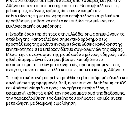
Η Bolt λειτουργεί σε περισσότερες από 50 χώρες και για την
Αθήνα υπόσχεται ότι οι υπηρεσίες της θα συμβάλλουν στη
μείωση της ανάγκης χρήσης ιδιωτικών οχημάτων,
καθιστώντας τη μετακίνηση πιο περιβαλλοντικά φιλική και
προσβάσιμη, με βασικό στόχο και πυξίδα την μείωση της
κυκλοφοριακής συμφόρησης.
Η έναρξη δραστηριότητας στην Ελλάδα, όπως σημειώνουν τα
στελέχη της, «αποτελεί ένα σημαντικό ορόσημο στις
προσπάθειες της Bolt να ενσωματώσει λύσεις κοινόχρηστης
κινητικότητας στο υπάρχον δίκτυο συγκοινωνιών της χώρας.
Μέσω της συνεργασίας της με αδειοδοτημένους οδηγούς ταξί,
η Bolt διαμορφώνει ένα προσβάσιμο και αξιόπιστο
οικοσύστημα αστικών μετακινήσεων, προσαρμοσμένο στις
ανάγκες των κατοίκων αλλά και των επισκεπτών της Αθήνας».
Το επιβατικό κοινό μπορεί να μισθώσει μία διαδρομή εύκολα και
απλά μέσω της εφαρμογής Bolt, η οποία είναι διαθέσιμη σε iOS
και Android. Με φιλικό προς τον χρήστη περιβάλλον, η
εφαρμογή καθιστά απλό τον προγραμματισμό της διαδρομής,
την παρακολούθηση της άφιξης του οχήματος και μία άνετη
μετακίνηση, με διαφανή τιμολόγηση.