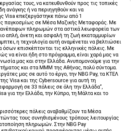
εργασίας τους, να κατευθυνθούν προς τις τοπικές
η ανάγκης ή να περιηγηθούν και να
της Visa επεξεργάστηκε πάνω από 1
ς παγκοσμίως σε Μέσα Μαζικής Μεταφοράς. Με
 ανέπαφων πληρωμών στα αστικά λεωφορεία των
πιο απλή, άνετη και ασφαλή τη ζωή εκατομμυρίων
μπτει, η τεχνολογία αυτή αναμένεται να βελτιώσει
α όσων επισκέπτονται τις ελληνικές πόλεις. Με
ς να είναι ήδη στο πρόγραμμα, είναι χαρά μας να
ωσία μας και στην Ελλάδα. Ανυπομονούμε για την
τήματος και στα ΜΜΜ της Αθήνας, πολύ σύντομα.
γάτες μας σε αυτό το έργο, την NBG Pay, τα ΚΤΕΛ
της Visa και της Cybersource για αυτή τη
εφαρμογή σε 33 πόλεις σε όλη την Ελλάδα”,
sa για την Ελλάδα, την Κύπρο, τη Μάλτα και το
ερισσότερες πόλεις αναβαθμίζουν τα Μέσα
τώντας τους συνηθισμένους τρόπους λειτουργίας
ματοποίηση πληρωμών. Στην NBG Pay
 επιβατικού κοινού, προσφέροντας μέσω αυτής