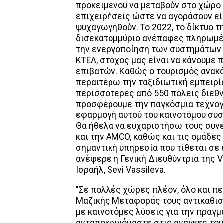
προκειμένου να μεταβούν στο χώρο 
επιχειρήσεις ώστε να αγοράσουν είδ
ψυχαγωγηθούν. To 2022, το δίκτυο 
δισεκατομμύριο ανέπαφες πληρωμέ
την ενεργοποίηση των συστημάτων
ΚΤΕΛ, στόχος μας είναι να κάνουμε 
επιβατών. Καθώς ο τουρισμός ανακά
περαιτέρω την ταξιδιωτική εμπειρί
περισσότερες από 550 πόλεις διεθνώ
προσφέρουμε την παγκόσμια τεχνογν
εφαρμογή αυτού του καινοτόμου συσ
Θα ήθελα να ευχαριστήσω τους συνερ
και την AMCO, καθώς και τις ομάδες 
σημαντική υπηρεσία που τίθεται σε 
ανέφερε η Γενική Διευθύντρια της Vi
Ισραήλ, Sevi Vassileva.
"Σε πολλές χώρες πλέον, όλο και π
Μαζικής Μεταφοράς τους αντικαθισ
με καινοτόμες λύσεις για την πραγ
ανταποκρινόμαστε στις ανάγκες του