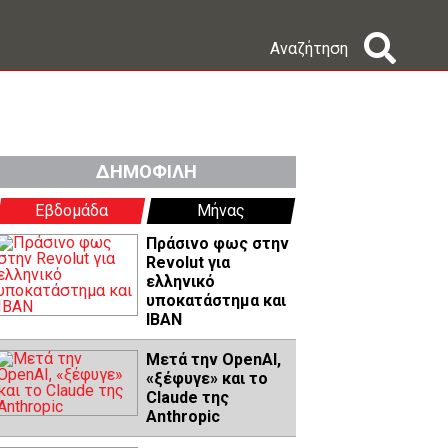
Αναζήτηση
ΔΗΜΟΦΙΛΗ
Εβδομάδα
Μήνας
Πράσινο φως στην
Revolut για
ελληνικό
υποκατάστημα και
IBAN
Μετά την OpenAI,
«ξέφυγε» και το
Claude της
Anthropic