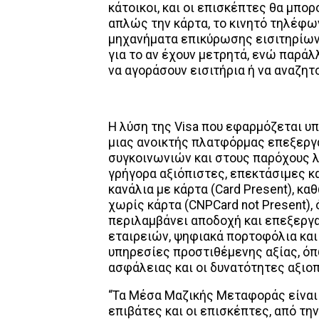
κάτοικοι, και οι επισκέπτες θα μπο
απλώς την κάρτα, το κινητό τηλέφων
μηχανήματα επικύρωσης εισιτηρίων.
για το αν έχουν μετρητά, ενώ παράλ
να αγοράσουν εισιτήρια ή να αναζητ
Η λύση της Visa που εφαρμόζεται υ
μιας ανοικτής πλατφόρμας επεξεργ
συγκοινωνιών και στους παρόχους
γρήγορα αξιόπιστες, επεκτάσιμες 
κανάλια με κάρτα (Card Present), κ
χωρίς κάρτα (CNPCard not Present)
περιλαμβάνει αποδοχή και επεξεργ
εταιρειών, ψηφιακά πορτοφόλια κα
υπηρεσίες προστιθέμενης αξίας, όπ
ασφάλειας και οι δυνατότητες αξιο
“Τα Μέσα Μαζικής Μεταφοράς είναι 
επιβάτες και οι επισκέπτες, από την