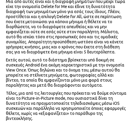
Μια από αυτές είναι και η διαγραφή μνημάτων που μέχρι τώρα
είχε την ονομασία Delete for Me και έδινε τη δυνατότητα
διαγραφή των μηνυμάτων μόνο για εσάς τους ίδιους. Πλέον,
προστίθεται και η επιλογή Delete for All, ώστε σε περίπτωση
που έχετε μετανιώσει για κάποιο μήνυμα ή θέλετε να το
διορθώσετε, να το διαγράψετε απευθείας και να μην
εμφανίζεται ούτε σε εσάς ούτε στον παραλήπτη. Μάλιστα,
αυτό θα ισχύει τόσο στις προσωπικές όσο και τις ομαδικές
συνομιλίες. Απαραίτητη προϋπόθεση ωστόσο είναι να κάνετε
γρήγορες κινήσεις, μιας και ο χρόνος που έχετε στη διάθεση
σας για να διαγράψετε ένα μήνυμα είναι 5 δευτερόλεπτα.
Εκτός αυτού, αυτό το διάστημα βρίσκεται υπό δοκιμή σε
συσκευές Android ένα ακόμη χαρακτηριστικό με την ονομασία
View Once. Όπως δηλώνει και το όνομα του, μέσω αυτού θα
μπορείτε να στέλνετε μηνύματα, φωτογραφίες αλλά και
βίντεο, τα οποία θα εμφανίζονται μόνο μια φορά στους
παραλήπτες και μετά θα διαγράφονται αυτόματα.
Τέλος, μια από τις λειτουργίες που πρόκειται να δούμε σύντομα
είναι το Picture-in-Picture mode, που ουσιαστικά δίνει τη
δυνατότητα να πραγματοποιείτε τηλεδιασκέψεις μέσω iOS
συσκευών και παράλληλα να χρησιμοποιείτε όποιες εφαρμογές
θέλετε, χωρίς να «εξαφανίζεται» το παράθυρο της
βιντεοκλήσης.