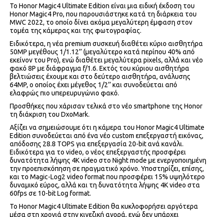
Το Honor Magic4 Ultimate Edition είναι μια ειδική έκδοση του
Honor Magic4 Pro, που παρουσιάστηκε κατά τη διάρκεια του
MWC 2022, το οποίο δίνει ακόμα μεγαλύτερη έμφαση στον
τομέα της κάμερας και της φωτογραφίας.
Ειδικότερα, η νέα premium συσκευή διαθέτει κύριο αισθητήρα
50MP μεγέθους 1/1.12’’ (μεγαλύτερο κατά περίπου 40% από
εκείνον του Pro), ενώ διαθέτει μεγαλύτερα pixels, αλλά και νέο
φακό 8P με διάφραγμα f/1.6. Εκτός του κύριου αισθητήρα
βελτιώσεις έχουμε και στο δεύτερο αισθητήρα, ανάλυσης
64MP, ο οποίος έχει μέγεθος 1/2’’ και συνοδεύεται από
ελαφρώς πιο υπερευρυγώνιο φακό.
Προσθήκες που χάρισαν τελικά στο νέο smartphone της Honor
τη διάκριση του DxoMark.
Αξίζει να σημειώσουμε ότι η κάμερα του Honor Magic4 Ultimate
Edition συνοδεύεται από ένα νέο custom επεξεργαστή εικόνας,
απόδοσης 28.8 TOPS για επεξεργασία 20-bit ανά κανάλι.
Ειδικότερα για το video, ο νέος επεξεργαστής προσφέρει
δυνατότητα λήψης 4K video στο Night mode με ενεργοποιημένη
την προεπισκόπηση σε πραγματικό χρόνο. Υποστηρίζει, επίσης,
και το Magic-Log2 video format που προσφέρει 15% υψηλότερο
δυναμικό εύρος, αλλά και τη δυνατότητα λήψης 4K video στα
60fps σε 10-bit Log format.
Το Honor Magic4 Ultimate Edition θα κυκλοφορήσει αργότερα
μέσα στη χρονιά στην κινεζική αγορά, ενώ δεν υπάρχει