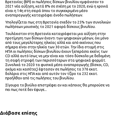
Βρετανίας (BPΙ) οι πωλήσεις δίσκων βινυλίου εμφάνισαν το
2021 νέα αύξηση, κατά 8% σε σχέση με το 2020, ενώ η χρονιά
είναι η 14η στη σειρά όπου το συγκεκριμένο μέσο
αναπαραγωγής καταγράφει άνοδο πωλήσεων.
Υπολογίζεται πως στη Βρετανία σχεδόν το 25% των συνολικών
πωλήσεων μουσικής το 2021 αφορά δίσκους βινυλίου.
Τουλάχιστον στη Βρετανία καταγράφεται μια αύξηση στην
προτίμηση των δίσκων έναντι των ψηφιακών μέσων, όχι μόνο
από τους μεγαλύτερης ηλικίας αλλά και από εκείνους που
σήμερα είναι στην ηλικία των 30 ετών. Την ίδια στιγμή στις
ΗΠΑ οι πωλήσεις δίσκων βινυλίου έχουν ξεπεράσει εκείνς των
CD αλλά αυτό ίσως να μην είναι και τόσο δύσκολο με δεδομένη
τη σαφή στροφή των περισσότερων στα ψηφιακά φορμάτ.
Συνολικά το 2020 τα φυσικά μέσα αναπαραγωγής (δίσκοι, CD,
ακόμα και κασέτες) έφτασαν σε πωλήσεις τα 376 εκατ.
δολάρια στις ΗΠΑ και από αυτόν τον τζίρο τα 232 εκατ.
προήλθαν από τις πωλήσεις του βινυλίου.
Σίγουρα το βινύλιο επιστρέφει αν και κάποιος θα μπορούσε να
πει πως ποτέ δεν έφυγε...
Διάβασε επίσης