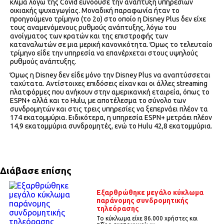
κλίμα λόγω της Covid ευνοούσε την ανάπτυξη υπηρεσιών
οικιακής ψυχαγωγίας. Μοναδική παραφωνία ήταν το
προηγούμενο τρίμηνο (το 2ο) στο οποίο η Disney Plus δεν είχε
τους αναμενόμενους ρυθμούς ανάπτυξης, λόγω του
ανοίγματος των κρατών και της επιστροφής των
καταναλωτών σε μια μερική κανονικότητα. Όμως το τελευταίο
τρίμηνο είδε την υπηρεσία να επανέρχεται στους υψηλούς
ρυθμούς ανάπτυξης.
Όμως η Disney δεν είδε μόνο την Disney Plus να αναπτύσσεται
ταχύτατα. Αντίστοιχες επιδόσεις είχαν και οι άλλες streaming
πλατφόρμες που ανήκουν στην αμερικανική εταιρεία, όπως το
ESPN+ αλλά και το Hulu, με αποτέλεσμα το σύνολο των
συνδρομητών και στις τρεις υπηρεσίες να ξεπερνάει πλέον τα
174 εκατομμύρια. Ειδικότερα, η υπηρεσία ESPN+ μετράει πλέον
14,9 εκατομμύρια συνδρομητές, ενώ το Hulu 42,8 εκατομμύρια.
Διάβασε επίσης
Εξαρθρώθηκε μεγάλο κύκλωμα
παράνομης συνδρομητικής
τηλεόρασης
Το κύκλωμα είχε 86.000 χρήστες και