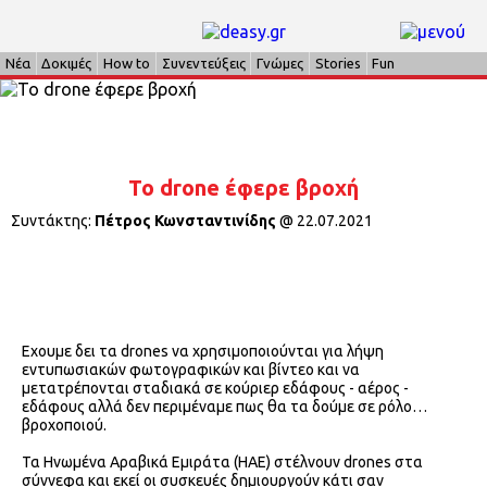
Νέα
Δοκιμές
How to
Συνεντεύξεις
Γνώμες
Stories
Fun
Το drone έφερε βροχή
Συντάκτης:
Πέτρος Κωνσταντινίδης
@
22.07.2021
Εχουμε δει τα drones να χρησιμοποιούνται για λήψη
εντυπωσιακών φωτογραφικών και βίντεο και να
μετατρέπονται σταδιακά σε κούριερ εδάφους - αέρος -
εδάφους αλλά δεν περιμέναμε πως θα τα δούμε σε ρόλο…
βροχοποιού.
Τα Ηνωμένα Αραβικά Εμιράτα (ΗΑΕ) στέλνουν drones στα
σύννεφα και εκεί οι συσκευές δημιουργούν κάτι σαν