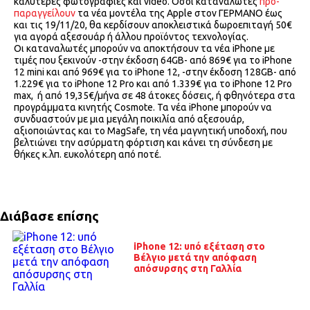
καλύτερες φωτογραφίες και video. Όσοι καταναλωτές
προ-
παραγγείλουν
τα νέα μοντέλα της Apple στον ΓΕΡΜΑΝΟ έως
και τις 19/11/20, θα κερδίσουν αποκλειστικά δωροεπιταγή 50€
για αγορά αξεσουάρ ή άλλου προϊόντος τεχνολογίας.
Οι καταναλωτές μπορούν να αποκτήσουν τα νέα iPhone με
τιμές που ξεκινούν -στην έκδοση 64GB- από 869€ για το iPhone
12 mini και από 969€ για το iPhone 12, -στην έκδοση 128GB- από
1.229€ για το iPhone 12 Pro και από 1.339€ για το iPhone 12 Pro
max, ή από 19,35€/μήνα σε 48 άτοκες δόσεις, ή φθηνότερα στα
προγράμματα κινητής Cosmote. Τα νέα iPhone μπορούν να
συνδυαστούν με μια μεγάλη ποικιλία από αξεσουάρ,
αξιοποιώντας και το MagSafe, τη νέα μαγνητική υποδοχή, που
βελτιώνει την ασύρματη φόρτιση και κάνει τη σύνδεση με
θήκες κ.λπ. ευκολότερη από ποτέ.
Διάβασε επίσης
iPhone 12: υπό εξέταση στο
Βέλγιο μετά την απόφαση
απόσυρσης στη Γαλλία