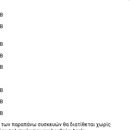
GB
GB
GB
GB
GB
GB
GB
GB
 των παραπάνω συσκευών θα διατίθεται χωρίς