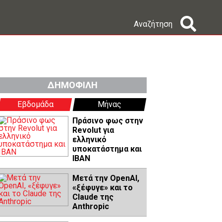
Αναζήτηση
ΔΗΜΟΦΙΛΗ
Εβδομάδα
Μήνας
Πράσινο φως στην
Revolut για
ελληνικό
υποκατάστημα και
IBAN
Μετά την OpenAI,
«ξέφυγε» και το
Claude της
Anthropic