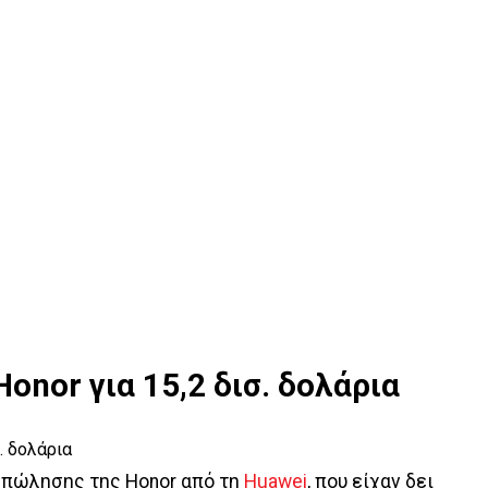
Honor για 15,2 δισ. δολάρια
 πώλησης της Honor από τη
Huawei
, που είχαν δει