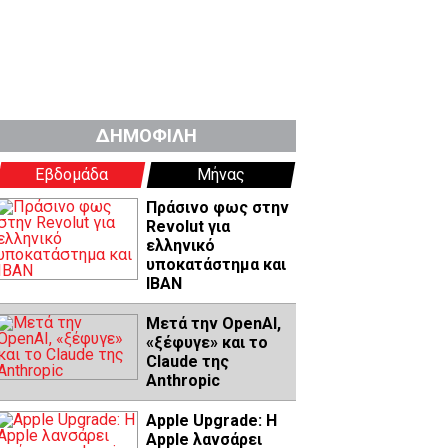
ΔΗΜΟΦΙΛΗ
Εβδομάδα
Μήνας
Πράσινο φως στην
Revolut για
ελληνικό
υποκατάστημα και
IBAN
Μετά την OpenAI,
«ξέφυγε» και το
Claude της
Anthropic
Apple Upgrade: Η
Apple λανσάρει