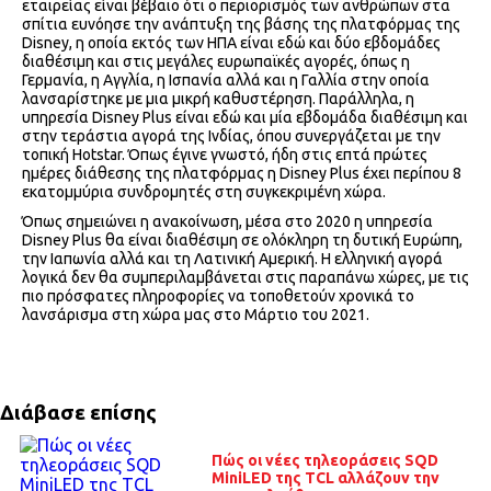
εταιρείας είναι βέβαιο ότι ο περιορισμός των ανθρώπων στα
σπίτια ευνόησε την ανάπτυξη της βάσης της πλατφόρμας της
Disney, η οποία εκτός των ΗΠΑ είναι εδώ και δύο εβδομάδες
διαθέσιμη και στις μεγάλες ευρωπαϊκές αγορές, όπως η
Γερμανία, η Αγγλία, η Ισπανία αλλά και η Γαλλία στην οποία
λανσαρίστηκε με μια μικρή καθυστέρηση. Παράλληλα, η
υπηρεσία Disney Plus είναι εδώ και μία εβδομάδα διαθέσιμη και
στην τεράστια αγορά της Ινδίας, όπου συνεργάζεται με την
τοπική Hotstar. Όπως έγινε γνωστό, ήδη στις επτά πρώτες
ημέρες διάθεσης της πλατφόρμας η Disney Plus έχει περίπου 8
εκατομμύρια συνδρομητές στη συγκεκριμένη χώρα.
Όπως σημειώνει η ανακοίνωση, μέσα στο 2020 η υπηρεσία
Disney Plus θα είναι διαθέσιμη σε ολόκληρη τη δυτική Ευρώπη,
την Ιαπωνία αλλά και τη Λατινική Αμερική. Η ελληνική αγορά
λογικά δεν θα συμπεριλαμβάνεται στις παραπάνω χώρες, με τις
πιο πρόσφατες πληροφορίες να τοποθετούν χρονικά το
λανσάρισμα στη χώρα μας στο Μάρτιο του 2021.
Διάβασε επίσης
Πώς οι νέες τηλεοράσεις SQD
MiniLED της TCL αλλάζουν την