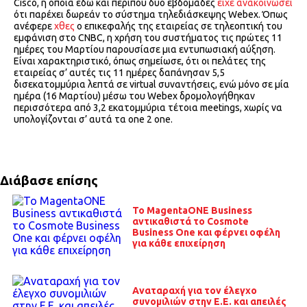
Cisco, η οποία εδώ και περίπου δύο εβδομάδες
είχε ανακοινώσει
ότι παρέχει δωρεάν το σύστημα τηλεδιάσκεψης Webex. Όπως
ανέφερε
χθες
ο επικεφαλής της εταιρείας σε τηλεοπτική του
εμφάνιση στο CNBC, η χρήση του συστήματος τις πρώτες 11
ημέρες του Μαρτίου παρουσίασε μια εντυπωσιακή αύξηση.
Είναι χαρακτηριστικό, όπως σημείωσε, ότι οι πελάτες της
εταιρείας σ’ αυτές τις 11 ημέρες δαπάνησαν 5,5
δισεκατομμύρια λεπτά σε virtual συναντήσεις, ενώ μόνο σε μία
ημέρα (16 Μαρτίου) μέσω του Webex δρομολογήθηκαν
περισσότερα από 3,2 εκατομμύρια τέτοια meetings, χωρίς να
υπολογίζονται σ’ αυτά τα one 2 one.
Διάβασε επίσης
Το MagentaONE Business
αντικαθιστά το Cosmote
Business One και φέρνει οφέλη
για κάθε επιχείρηση
Αναταραχή για τον έλεγχο
συνομιλιών στην Ε.Ε. και απειλές