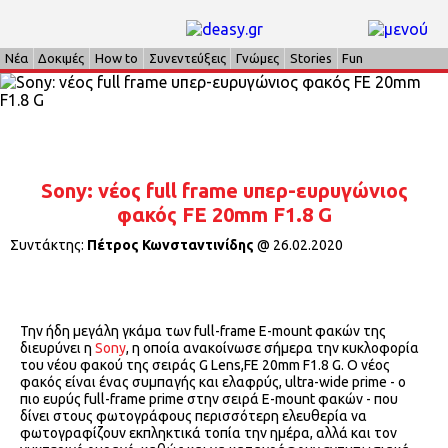
Νέα
Δοκιμές
How to
Συνεντεύξεις
Γνώμες
Stories
Fun
Sony: νέος full frame υπερ-ευρυγώνιος
φακός FE 20mm F1.8 G
Συντάκτης:
Πέτρος Κωνσταντινίδης
@
26.02.2020
Την ήδη μεγάλη γκάμα των full-frame E-mount φακών της
διευρύνει η
Sony
, η οποία ανακοίνωσε σήμερα την κυκλοφορία
του νέου φακού της σειράς G Lens,FE 20mm F1.8 G. Ο νέος
φακός είναι ένας συμπαγής και ελαφρύς, ultra-wide prime - ο
πιο ευρύς full-frame prime στην σειρά E-mount φακών - που
δίνει στους φωτογράφους περισσότερη ελευθερία να
φωτογραφίζουν εκπληκτικά τοπία την ημέρα, αλλά και τον