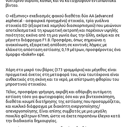
νυχτερινό ουρανό, καθώς και να καταγράφουν εντυπωσιακά
βίντεο.
Ο «έξυπνος» σχεδιασμός φακού διαθέτει δύο ΑΑ (advanced
aspheical - ασφαιρικά προηγμένα) στοιχεία, τρία γυάλινα
στοιχεία ED (εξαιρετικά χαμηλού διασκορπισμού) που μειώνουν
αποτελεσματικά τη χρωματική εκτροπή και παρέχουν υψηλής
ποιότητας εικόνα από τη μια γωνία έως την άλλη, ακόμα και σε
μέγιστο διάφραγμα F1.8. Προσφέρει, όπως σημειώνει η
ανακοίνωση, εξαιρετική απόδοση σε κοντινές λήψεις με
ελάχιστη απόσταση εστίασης 0,19 μέτρων, προσφέροντας ένα
όμορφο «bokeh» εφέ.
Χάρη στο μικρό του βάρος (373 γραμμάρια) και μέγεθος είναι
πραγματικά άνετος στη μεταφορά του, ενώ ταυτόχρονα είναι
ανθεκτικός στη σκόνη και το νερό, με επίστρωση φθορίου του
μπροστινού στοιχείου.
Τέλος, προσφέρει γρήγορη, ακριβή και αθόρυβη αυτόματη
εστίαση τόσο για φωτογραφίες όσο και για βιντεοσκόπηση,
διαθέτει κουμπί διατήρησης της εστίασης που προσαρμόζεται,
και κυκλικό διάφραγμα με διακόπτη ενεργοποίησης/
απενεργοποίησης. Είναι επίσης συμβατός με μια μεγάλη
ποικιλία φίλτρων 67mm, ώστε να έχετε παραπάνω έλεγχο κατά
την διαδικασία δημιουργίας.