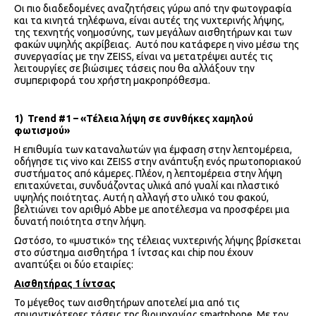
Οι πιο διαδεδομένες αναζητήσεις γύρω από την φωτογραφία
και τα κινητά τηλέφωνα, είναι αυτές της νυχτερινής λήψης,
της τεχνητής νοημοσύνης, των μεγάλων αισθητήρων και των
φακών υψηλής ακρίβειας. Αυτό που κατάφερε η vivo μέσω της
συνεργασίας με την ZEISS, είναι να μετατρέψει αυτές τις
λειτουργίες σε βιώσιμες τάσεις που θα αλλάξουν την
συμπεριφορά του χρήστη μακροπρόθεσμα.
1)
Trend
#1 – «Τέλεια λήψη σε συνθήκες χαμηλού
φωτισμού»
Η επιθυμία των καταναλωτών για έμφαση στην λεπτομέρεια,
οδήγησε τις vivo και ZEISS στην ανάπτυξη ενός πρωτοποριακού
συστήματος από κάμερες. Πλέον, η λεπτομέρεια στην λήψη
επιταχύνεται, συνδυάζοντας υλικά από γυαλί και πλαστικό
υψηλής ποιότητας. Αυτή η αλλαγή στο υλικό του φακού,
βελτιώνει τον αριθμό Abbe με αποτέλεσμα να προσφέρει μια
δυνατή ποιότητα στην λήψη.
Ωστόσο, το «μυστικό» της τέλειας νυχτερινής λήψης βρίσκεται
στο σύστημα αισθητήρα 1 ίντσας και chip που έχουν
αναπτύξει οι δύο εταιρίες:
Αισθητήρας 1 ίντσας
Το μέγεθος των αισθητήρων αποτελεί μια από τις
σημαντικότερες τάσεις της βιομηχανίας smartphone. Με τον