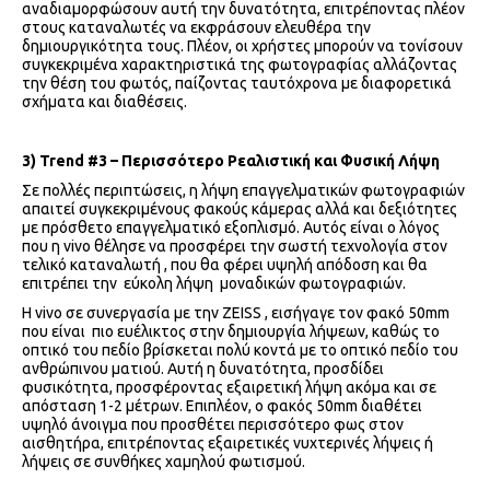
αναδιαμορφώσουν αυτή την δυνατότητα, επιτρέποντας πλέον
στους καταναλωτές να εκφράσουν ελευθέρα την
δημιουργικότητα τους. Πλέον, οι χρήστες μπορούν να τονίσουν
συγκεκριμένα χαρακτηριστικά της φωτογραφίας αλλάζοντας
την θέση του φωτός, παίζοντας ταυτόχρονα με διαφορετικά
σχήματα και διαθέσεις.
3)
Trend
#3 – Περισσότερο Ρεαλιστική και Φυσική Λήψη
Σε πολλές περιπτώσεις, η λήψη επαγγελματικών φωτογραφιών
απαιτεί συγκεκριμένους φακούς κάμερας αλλά και δεξιότητες
με πρόσθετο επαγγελματικό εξοπλισμό. Αυτός είναι ο λόγος
που η vivo θέλησε να προσφέρει την σωστή τεχνολογία στον
τελικό καταναλωτή , που θα φέρει υψηλή απόδοση και θα
επιτρέπει την εύκολη λήψη μοναδικών φωτογραφιών.
Η vivo σε συνεργασία με την ZEISS , εισήγαγε τον φακό 50mm
που είναι πιο ευέλικτος στην δημιουργία λήψεων, καθώς το
οπτικό του πεδίο βρίσκεται πολύ κοντά με το οπτικό πεδίο του
ανθρώπινου ματιού. Αυτή η δυνατότητα, προσδίδει
φυσικότητα, προσφέροντας εξαιρετική λήψη ακόμα και σε
απόσταση 1-2 μέτρων. Επιπλέον, ο φακός 50mm διαθέτει
υψηλό άνοιγμα που προσθέτει περισσότερο φως στον
αισθητήρα, επιτρέποντας εξαιρετικές νυχτερινές λήψεις ή
λήψεις σε συνθήκες χαμηλού φωτισμού.