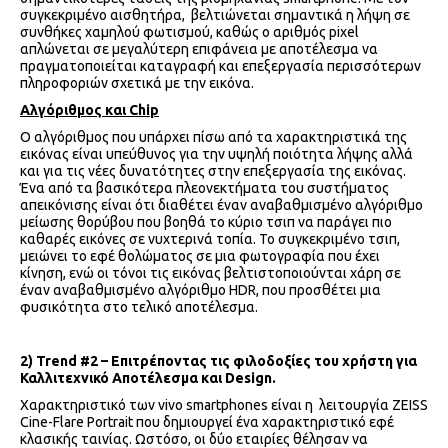
συγκεκριμένο αισθητήρα, βελτιώνεται σημαντικά η λήψη σε
συνθήκες χαμηλού φωτισμού, καθώς ο αριθμός pixel
απλώνεται σε μεγαλύτερη επιφάνεια με αποτέλεσμα να
πραγματοποιείται καταγραφή και επεξεργασία περισσότερων
πληροφοριών σχετικά με την εικόνα.
Αλγόριθμος και
Chip
Ο αλγόριθμος που υπάρχει πίσω από τα χαρακτηριστικά της
εικόνας είναι υπεύθυνος για την υψηλή ποιότητα λήψης αλλά
και για τις νέες δυνατότητες στην επεξεργασία της εικόνας.
Ένα από τα βασικότερα πλεονεκτήματα του συστήματος
απεικόνισης είναι ότι διαθέτει έναν αναβαθμισμένο αλγόριθμο
μείωσης θορύβου που βοηθά το κύριο τσιπ να παράγει πιο
καθαρές εικόνες σε νυχτερινά τοπία. Το συγκεκριμένο τσιπ,
μειώνει το εφέ θολώματος σε μια φωτογραφία που έχει
κίνηση, ενώ οι τόνοι τις εικόνας βελτιστοποιούνται χάρη σε
έναν αναβαθμισμένο αλγόριθμο HDR, που προσθέτει μια
φυσικότητα στο τελικό αποτέλεσμα.
2)
Trend
#2 – Επιτρέποντας τις φιλοδοξίες του χρήστη για
Καλλιτεχνικό Αποτέλεσμα και
Design
.
Χαρακτηριστικό των vivo smartphones είναι η λειτουργία ZEISS
Cine-Flare Portrait που δημιουργεί ένα χαρακτηριστικό εφέ
κλασικής ταινίας. Ωστόσο, οι δύο εταιρίες θέλησαν να