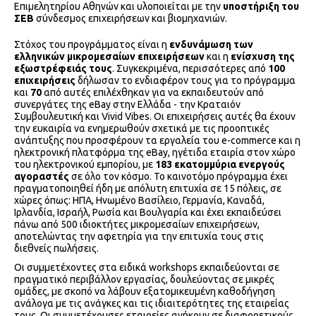
Επιμελητηρίου Αθηνών και υλοποιείται με την
υποστήριξη του
ΣΕΒ
σύνδεσμος επιχειρήσεων και βιομηχανιών.
Στόχος του προγράμματος είναι η
ενδυνάμωση των
ελληνικών μικρομεσαίων επιχειρήσεων
και η
ενίσχυση της
εξωστρέφειάς τους
. Συγκεκριμένα, περισσότερες από
100
επιχειρήσεις
δήλωσαν το ενδιαφέρον τους για το πρόγραμμα
και
70
από αυτές επιλέχθηκαν για να εκπαιδευτούν από
συνεργάτες της eBay στην Ελλάδα - την Κραταιόν
Συμβουλευτική και Vivid Vibes. Οι επιχειρήσεις αυτές θα έχουν
την ευκαιρία να ενημερωθούν σχετικά με τις προοπτικές
ανάπτυξης που προσφέρουν τα εργαλεία του e-commerce και η
ηλεκτρονική πλατφόρμα της eBay, ηγέτιδα εταιρία στον χώρο
του ηλεκτρονικού εμπορίου, με
183 εκατομμύρια ενεργούς
αγοραστές
σε όλο τον κόσμο. Το καινοτόμο πρόγραμμα έχει
πραγματοποιηθεί ήδη με απόλυτη επιτυχία σε 15 πόλεις, σε
χώρες όπως: ΗΠΑ, Ηνωμένο Βασίλειο, Γερμανία, Καναδά,
Ιρλανδία, Ισραήλ, Ρωσία και Βουλγαρία και έχει εκπαιδεύσει
πάνω από 500 ιδιοκτήτες μικρομεσαίων επιχειρήσεων,
αποτελώντας την αφετηρία για την επιτυχία τους στις
διεθνείς πωλήσεις.
Οι συμμετέχοντες στα ειδικά workshops εκπαιδεύονται σε
πραγματικό περιβάλλον εργασίας, δουλεύοντας σε μικρές
ομάδες, με σκοπό να λάβουν εξατομικευμένη καθοδήγηση
ανάλογα με τις ανάγκες και τις ιδιαιτερότητες της εταιρείας
τους. Οι συμμετέχουσες εταιρείες ανήκουν σε διαφορετικούς