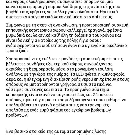
και νερού, ολοκληρωμένες συσκευασίες σπόρων και μια
καινοτόμο εφαρμογή παρακολούθησης της ανάπτυξης που
βοηθά τους χρήστες να καλλιεργούν πλούσια σε θρεπτικά
συστατικά και γευστικά λαχανικά μέσα στο σπίτι τους.
Σύμφωνα με τη σχετική ανακοίνωση, η πρωτοποριακή συσκευή
κηπουρικής εσωτερικού χώρου καλλιεργεί τραγανά, φρέσκα
μυρωδικά και λαχανικά καθ' όλη τη διάρκεια του χρόνου και
είναι ιδανική για κατοίκους της πόλης ή για όσους
ενδιαφέρονται να υιοθετήσουν έναν πιο υγιεινό και οικολογικό
τρόπο ζωής.
Χρησιμοποιώντας ευέλικτες μονάδες, η συσκευή μιμείται τις
βέλτιστες συνθήκες εξωτερικού χώρου, συνδυάζοντας
ακριβώς τη θερμοκρασία μέσα στο μονωμένο ντουλάπι
ανάλογα με την ώρα της ημέρας. Τα LED φώτα, η κυκλοφορία
αέρα και η ελεγχόμενη διαχείριση ροής νερού επιτρέπουν στους
σπόρους να μετατρέπονται γρήγορα σε συστατικά για
νόστιμες συνταγές και πιάτα. Το προηγμένο σύστημα
κηπουρικής είναι ικανό να συγκρατεί έως και 24 πακέτα
σπόρων, αρκετά για μια τετραμελή οικογένεια που επιθυμεί να
απολαμβάνει τα υγιεινά οφέλη και τις γαστρονομικές
απολαύσεις ενός ευρύ φάσματος εγχώριων βρώσιμων
προϊόντων.
Ένα βασικό στοιχείο της αυτοματοποιημένης λύσης