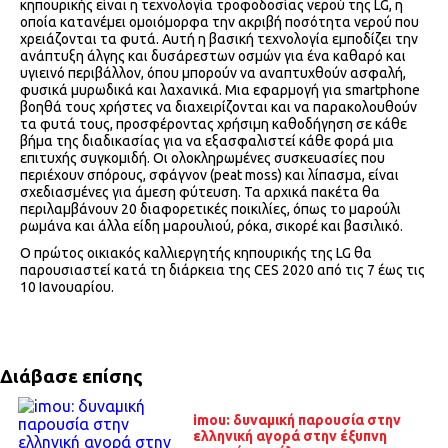
κηπουρικής είναι η τεχνολογία τροφοδοσίας νερού της LG, η
οποία κατανέμει ομοιόμορφα την ακριβή ποσότητα νερού που
χρειάζονται τα φυτά. Αυτή η βασική τεχνολογία εμποδίζει την
ανάπτυξη άλγης και δυσάρεστων οσμών για ένα καθαρό και
υγιεινό περιβάλλον, όπου μπορούν να αναπτυχθούν ασφαλή,
φυσικά μυρωδικά και λαχανικά. Μια εφαρμογή για smartphone
βοηθά τους χρήστες να διαχειρίζονται και να παρακολουθούν
τα φυτά τους, προσφέροντας χρήσιμη καθοδήγηση σε κάθε
βήμα της διαδικασίας για να εξασφαλιστεί κάθε φορά μια
επιτυχής συγκομιδή. Οι ολοκληρωμένες συσκευασίες που
περιέχουν σπόρους, σφάγνον (peat moss) και λίπασμα, είναι
σχεδιασμένες για άμεση φύτευση. Τα αρχικά πακέτα θα
περιλαμβάνουν 20 διαφορετικές ποικιλίες, όπως το μαρούλι
ρωμάνα και άλλα είδη μαρουλιού, ρόκα, σικορέ και βασιλικό.
Ο πρώτος οικιακός καλλιεργητής κηπουρικής της LG θα
παρουσιαστεί κατά τη διάρκεια της CES 2020 από τις 7 έως τις
10 Ιανουαρίου.
Διάβασε επίσης
imou: δυναμική παρουσία στην
ελληνική αγορά στην έξυπνη