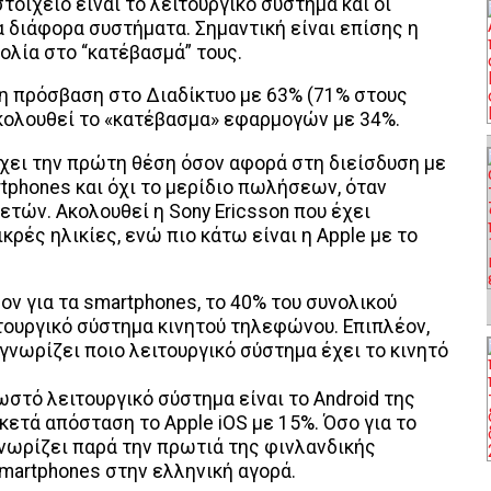
τοιχείο είναι το λειτουργικό σύστημα και οι
 διάφορα συστήματα. Σημαντική είναι επίσης η
ολία στο “κατέβασμά” τους.
 η πρόσβαση στο Διαδίκτυο με 63% (71% στους
ακολουθεί το «κατέβασμα» εφαρμογών με 34%.
έχει την πρώτη θέση όσον αφορά στη διείσδυση με
phones και όχι το μερίδιο πωλήσεων, όταν
 ετών. Ακολουθεί η Sony Ericsson που έχει
κρές ηλικίες, ενώ πιο κάτω είναι η Apple με το
ν για τα smartphones, το 40% του συνολικού
τουργικό σύστημα κινητού τηλεφώνου. Επιπλέον,
νωρίζει ποιο λειτουργικό σύστημα έχει το κινητό
ωστό λειτουργικό σύστημα είναι το Android της
κετά απόσταση το Apple iOS με 15%. Όσο για το
γνωρίζει παρά την πρωτιά της φινλανδικής
smartphones στην ελληνική αγορά.