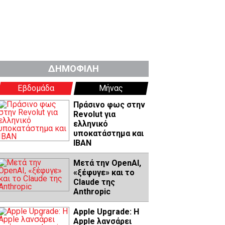
ΔΗΜΟΦΙΛΗ
Εβδομάδα
Μήνας
Πράσινο φως στην
Revolut για
ελληνικό
υποκατάστημα και
IBAN
Μετά την OpenAI,
«ξέφυγε» και το
Claude της
Anthropic
Apple Upgrade: Η
Apple λανσάρει