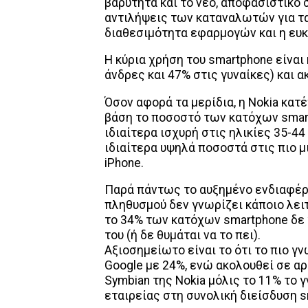
βαρύτητα και το νέο, αποφασιστικό σ
αντιλήψεις των καταναλωτών για τα
διαθεσιμότητα εφαρμογών και η ευκ
Η κύρια χρήση του smartphone είναι
άνδρες και 47% στις γυναίκες) και 
Όσον αφορά τα μερίδια, η Nokia κατ
βάση το ποσοστό των κατόχων smart
ιδιαίτερα ισχυρή στις ηλικίες 35-44
ιδιαίτερα υψηλά ποσοστά στις πιο μι
iPhone.
Παρά πάντως το αυξημένο ενδιαφέρο
πληθυσμού δεν γνωρίζει κάποιο λει
το 34% των κατόχων smartphone δε γ
του (ή δε θυμάται να το πει).
Αξιοσημείωτο είναι το ότι το πιο γν
Google με 24%, ενώ ακολουθεί σε αρ
Symbian της Nokia μόλις το 11% το 
εταιρείας στη συνολική διείσδυση 