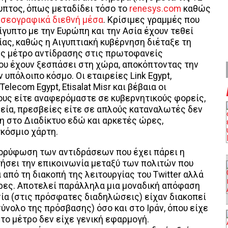
γυπτος, όπως μεταδίδει τόσο το
renesys.com
καθώς
ησεογραφικά διεθνή μέσα
. Κρίσιμες γραμμές που
ίγυπτο με την Ευρώπη και την Ασία έχουν τεθεί
ίας, καθώς η Αιγυπτιακή κυβέρνηση διέταξε τη
ως μέτρο αντίδρασης στις πρωτοφανείς
ου έχουν ξεσπάσει στη χώρα, αποκόπτοντας την
 υπόλοιπο κόσμο. Οι εταιρείες Link Egypt,
 Telecom Egypt, Etisalat Misr και βέβαια οι
υς είτε αναφερόμαστε σε κυβερνητικούς φορείς,
εία, πρεσβείες είτε σε απλούς καταναλωτές δεν
 στο Διαδίκτυο εδώ και αρκετές ώρες,
κόσμιο χάρτη.
 κορύφωση των αντιδράσεων που έχει πάρει η
τήσει την επικοινωνία μεταξύ των πολιτών που
 από τη διακοπή της λειτουργίας του Twitter αλλά
έρες. Αποτελεί παράλληλα μια μοναδική απόφαση
σία (στις πρόσφατες διαδηλώσεις) είχαν διακοπεί
σύνολο της πρόσβασης) όσο και στο Ιράν, όπου είχε
το μέτρο δεν είχε γενική εφαρμογή.