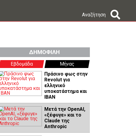
Αναζήτηση
ΔΗΜΟΦΙΛΗ
Εβδομάδα
Μήνας
Πράσινο φως στην
Revolut για
ελληνικό
υποκατάστημα και
IBAN
Μετά την OpenAI,
«ξέφυγε» και το
Claude της
Anthropic