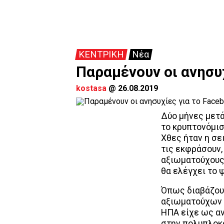
ΚΕΝΤΡΙΚΗ
Νέα
Παραμένουν οι ανησυχ
kostasa
@
26.08.2019
Δύο μήνες μετά
το κρυπτονόμι
Χθες ήταν η σε
τις εκφράσουν,
αξιωματούχους
θα ελέγχει το 
Όπως διαβάζο
αξιωματούχων 
ΗΠΑ είχε ως α
στην πολυπλοκό