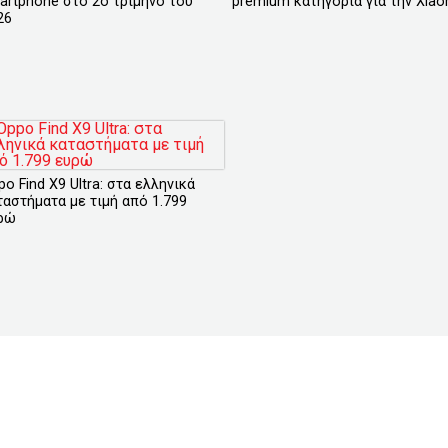
artphone στο 2ο τρίμηνο του
premium κατηγορία για την Xiao
26
o Find X9 Ultra: στα ελληνικά
ταστήματα με τιμή από 1.799
ρώ