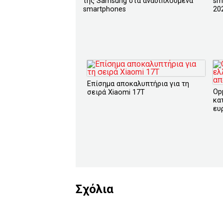
της Samsung στα αναδιπλούμενα
sm
smartphones
20
Επίσημα αποκαλυπτήρια για τη
Opp
σειρά Xiaomi 17T
κα
ευ
Σχόλια