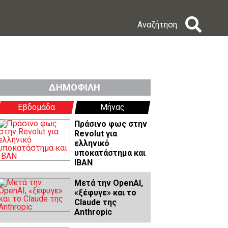
Αναζήτηση
ΔΗΜΟΦΙΛΗ
Εβδομάδα
Μήνας
Πράσινο φως στην
Revolut για
ελληνικό
υποκατάστημα και
IBAN
Μετά την OpenAI,
«ξέφυγε» και το
Claude της
Anthropic