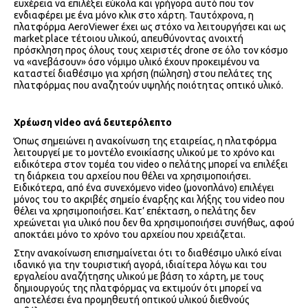
ευχέρεια να επιλέξει εύκολα και γρήγορα αυτό που τον
ενδιαφέρει με ένα μόνο κλικ στο χάρτη. Ταυτόχρονα, η
πλατφόρμα
AeroViewer έχει ως στόχο να λειτουργήσει και ως
market place τέτοιου υλικού, απευθύνοντας ανοιχτή
πρόσκληση προς όλους τους χειριστές drone σε όλο τον κόσμο
να «ανεβάσουν» όσο νόμιμο υλικό έχουν προκειμένου να
καταστεί διαθέσιμο για χρήση (πώληση) στου πελάτες της
πλατφόρμας που αναζητούν υψηλής ποιότητας οπτικό υλικό.
Χρέωση video ανά δευτερόλεπτο
Όπως σημειώνει η ανακοίνωση της εταιρείας, η πλατφόρμα
λειτουργεί με το μοντέλο ενοικίασης υλικού με το χρόνο και
ειδικότερα στον τομέα του video o πελάτης μπορεί να επιλέξει
τη διάρκεια του αρχείου που θέλει να χρησιμοποιήσει.
Ειδικότερα, από ένα συνεχόμενο video (μονοπλάνο) επιλέγει
μόνος του το ακριβές σημείο έναρξης και λήξης του video που
θέλει να χρησιμοποιήσει. Κατ’ επέκταση, ο πελάτης δεν
χρεώνεται για υλικό που δεν θα χρησιμοποιήσει συνήθως, αφού
αποκτάει μόνο το χρόνο του αρχείου που χρειάζεται.
Στην ανακοίνωση επισημαίνεται ότι το διαθέσιμο υλικό είναι
ιδανικό για την τουριστική αγορά, ιδιαίτερα λόγω και του
εργαλείου αναζήτησης υλικού με βάση το χάρτη, με τους
δημιουργούς της πλατφόρμας να εκτιμούν ότι μπορεί να
αποτελέσει ένα προμηθευτή οπτικού υλικού διεθνούς