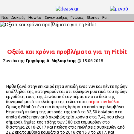
Νέα
Δοκιμές
How to
Συνεντεύξεις
Γνώμες
Stories
Fun
Οξεία και χρόνια προβλήματα για τη Fitbit
Συντάκτης:
Γρηγόρης Α. Μηλιαρέσης
@
15.06.2018
Ήρθε ξανά στην επικαιρότητα επειδή ένας νυν και πέντε πρώην
υπάλληλοί της, κατηγορούνται ότι έκλεψαν μυστικά του πρώην
εργοδότη τους, της Jawbone όταν πέρασαν στο δικό της
δυναμικό μετά το κλείσιμο της τελευταίας
πέρσι τον Ιούλιο
.
Όμως η Fitbit ζει ένα πιο διαρκές δράμα το οποίο περιλαμβάνει
θεματική πτώση της μετοχής της (από τα 32,50 δολάρια στα
οποία άνοιξε πριν από ακριβώς τρία χρόνια στα 7,42 που είναι
σήμερα), ζημίες της τάξης των 380 εκατομμυρίων στο
διάστημα 2016-2017 και πτώση στις πωλήσεις συσκευών από
22,2 εκατομμύρια κομμάτια το 2016 σε 15,3 το 2017. Και