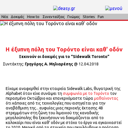
Νέα
Δοκιμές
How to
Συνεντεύξεις
Γνώμες
Stories
Fun
H έξυπνη πόλη του Τορόντο είναι καθ' οδόν
Ξεκινούν οι δοκιμές για το “Sidewalk Toronto”
Συντάκτης:
Γρηγόρης Α. Μηλιαρέσης
@
12.04.2018
Είχαμε αναφερθεί στην εταιρεία Sidewalk Labs, θυγατρική της
Alphabet όταν είχε συνάψει τη
συμφωνία με το Τορόντο
τον
περασμένο Οκτώβριο και επανερχόμαστε τώρα
μαθαίνοντας
ότι κάποιες από τις τεχνολογίες που εισηγείται για την
αναβάθμιση της... ευφυίας μιας περιοχής έκτασης 48
στρεμμάτων στη ζώνη του λιμανιού της καναδικής
μεγαλούπολης θα ξεκινήσουν να δοκιμάζονται από το
καλοκαίρι που είναι καθ’ οδόν με στόχο το έργο να εγκαινιαστεί
το 2020. Μερικά από τα στοιχεία που περιλάμβανε η πρόταση