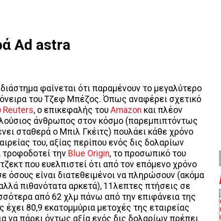
ά Ad astra
 διάστημα φαίνεται ότι παραμένουν το μεγαλύτερο
 όνειρα του Τζεφ Μπέζος. Όπως αναφέρει σχετικό
 Reuters
, ο επικεφαλής του
Amazon
και πλέον
πλούσιος άνθρωπος στον κόσμο (παρεμπιπτόντως
ει σταθερά ο Μπιλ Γκέιτς) πουλάει κάθε χρόνο
αιρείας του, αξίας περίπου ενός δις δολαρίων
α τροφοδοτεί την
Blue Origin
, το προσωπικό του
τζεκτ που ευελπιστεί ότι από τον επόμενο χρόνο
ε όσους είναι διατεθειμένοι να πληρώσουν (ακόμα
λλά πιθανότατα αρκετά), 11λεπτες πτήσεις σε
σσότερα από 62 χλμ πάνω από την επιφάνεια της
ος έχει 80,9 εκατομμύρια μετοχές της εταιρείας
για να πάρει όντως αξία ενός δις δολαρίων πρέπει