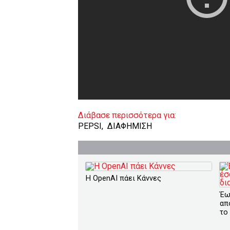
Διάβασε περισσότερα για:
PEPSI
,
ΔΙΑΦΗΜΙΣΗ
Η OpenAI πάει Κάννες
Έω
απ
το