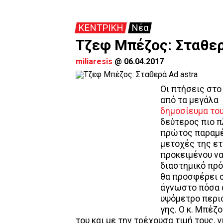
ΚΕΝΤΡΙΚΗ
Νέα
Τζεφ Μπέζος: Σταθερ
miliaresis
@
06.04.2017
Οι πτήσεις στο
από τα μεγάλα
δημοσίευμα του
δεύτερος πιο 
πρώτος παραμέν
μετοχές της ετ
προκειμένου ν
διαστημικό πρό
θα προσφέρει σ
άγνωστο πόσα α
υψόμετρο περι
γης. Ο κ. Μπέζ
του και με την τρέχουσα τιμή τους, 