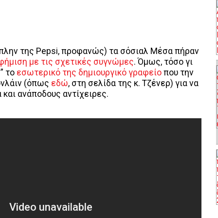
πλην της Pepsi, προφανώς) τα σόσιαλ Μέσα πήραν
φήμιση με τις σχετικές συγνώμες
. Όμως, τόσο γι
e” το
εσωτερικό της δημιουργικό γραφείο
που την
ονλάιν (όπως
εδώ
, στη σελίδα της κ. Τζένερ) για να
 και ανάποδους αντίχειρες.