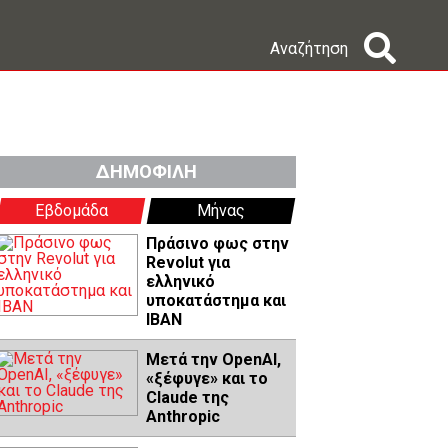
Αναζήτηση
ΔΗΜΟΦΙΛΗ
Εβδομάδα
Μήνας
Πράσινο φως στην
Revolut για
ελληνικό
υποκατάστημα και
IBAN
Μετά την OpenAI,
«ξέφυγε» και το
Claude της
Anthropic