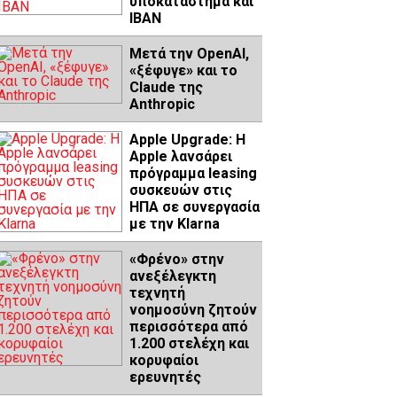
υποκατάστημα και
IBAN
Μετά την OpenAI,
«ξέφυγε» και το
Claude της
Anthropic
Apple Upgrade: Η
Apple λανσάρει
πρόγραμμα leasing
συσκευών στις
ΗΠΑ σε συνεργασία
με την Klarna
«Φρένο» στην
ανεξέλεγκτη
τεχνητή
νοημοσύνη ζητούν
περισσότερα από
1.200 στελέχη και
κορυφαίοι
ερευνητές