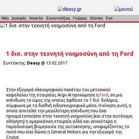
Νέα
Δοκιμές
How to
Συνεντεύξεις
Γνώμες
Stories
Fun
1 δισ. στην τεχνητή νοημοσύνη από τη Ford
Συντάκτης:
Deasy
@
13.02.2017
Στην εξαγορά πλειοψηφικού πακέτου του μετοχικού
κεφαλαίου της εταιρείας Argo AI προχώρησε η
Ford
, σε μια
επένδυση το ύψος της οποίας έφθασε το 1 δισ. δολάρια,
σύμφωνα με τα διεθνή ειδησεογραφικά μέσα. Η κίνηση αυτή, η
οποία αποτελεί την μεγαλύτερη επένδυση που έχει
πραγματοποιήσει στην τεχνητή νοημοσύνη (και στην αυτόνομη
οδήγηση) η αμερικάνικη εταιρεία αλλά και γενικότερα η
παραδοσιακή βιομηχανία της αυτοκίνησης, ισοφαρίζοντας το
ποσό που είχε δώσει η General Motors για την εξαγορά της
Cruise.