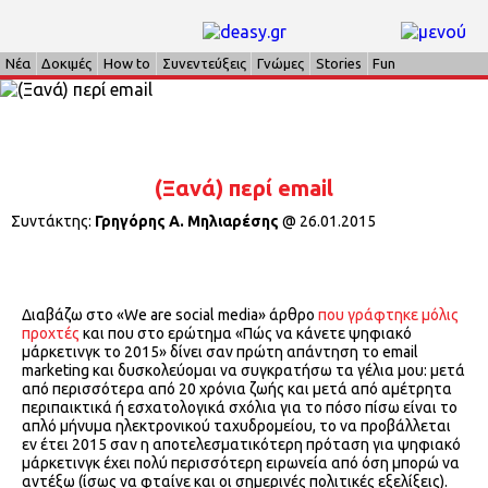
Νέα
Δοκιμές
How to
Συνεντεύξεις
Γνώμες
Stories
Fun
(Ξανά) περί email
Συντάκτης:
Γρηγόρης Α. Μηλιαρέσης
@
26.01.2015
Διαβάζω στο «We are social media» άρθρο
που γράφτηκε μόλις
προχτές
και που στο ερώτημα «Πώς να κάνετε ψηφιακό
μάρκετινγκ το 2015» δίνει σαν πρώτη απάντηση το email
marketing και δυσκολεύομαι να συγκρατήσω τα γέλια μου: μετά
από περισσότερα από 20 χρόνια ζωής και μετά από αμέτρητα
περιπαικτικά ή εσχατολογικά σχόλια για το πόσο πίσω είναι το
απλό μήνυμα ηλεκτρονικού ταχυδρομείου, το να προβάλλεται
εν έτει 2015 σαν η αποτελεσματικότερη πρόταση για ψηφιακό
μάρκετινγκ έχει πολύ περισσότερη ειρωνεία από όση μπορώ να
αντέξω (ίσως να φταίνε και οι σημερινές πολιτικές εξελίξεις).