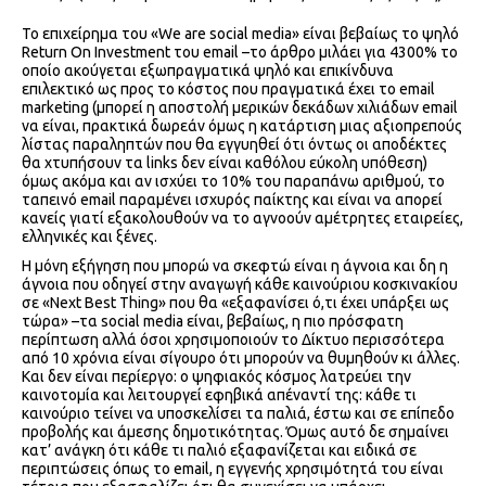
Το επιχείρημα του «We are social media» είναι βεβαίως το ψηλό
Return On Investment του email –το άρθρο μιλάει για 4300% το
οποίο ακούγεται εξωπραγματικά ψηλό και επικίνδυνα
επιλεκτικό ως προς το κόστος που πραγματικά έχει το email
marketing (μπορεί η αποστολή μερικών δεκάδων χιλιάδων email
να είναι, πρακτικά δωρεάν όμως η κατάρτιση μιας αξιοπρεπούς
λίστας παραληπτών που θα εγγυηθεί ότι όντως οι αποδέκτες
θα χτυπήσουν τα links δεν είναι καθόλου εύκολη υπόθεση)
όμως ακόμα και αν ισχύει το 10% του παραπάνω αριθμού, το
ταπεινό email παραμένει ισχυρός παίκτης και είναι να απορεί
κανείς γιατί εξακολουθούν να το αγνοούν αμέτρητες εταιρείες,
ελληνικές και ξένες.
Η μόνη εξήγηση που μπορώ να σκεφτώ είναι η άγνοια και δη η
άγνοια που οδηγεί στην αναγωγή κάθε καινούριου κοσκινακίου
σε «Next Best Thing» που θα «εξαφανίσει ό,τι έχει υπάρξει ως
τώρα» –τα social media είναι, βεβαίως, η πιο πρόσφατη
περίπτωση αλλά όσοι χρησιμοποιούν το Δίκτυο περισσότερα
από 10 χρόνια είναι σίγουρο ότι μπορούν να θυμηθούν κι άλλες.
Και δεν είναι περίεργο: ο ψηφιακός κόσμος λατρεύει την
καινοτομία και λειτουργεί εφηβικά απέναντί της: κάθε τι
καινούριο τείνει να υποσκελίσει τα παλιά, έστω και σε επίπεδο
προβολής και άμεσης δημοτικότητας. Όμως αυτό δε σημαίνει
κατ’ ανάγκη ότι κάθε τι παλιό εξαφανίζεται και ειδικά σε
περιπτώσεις όπως το email, η εγγενής χρησιμότητά του είναι