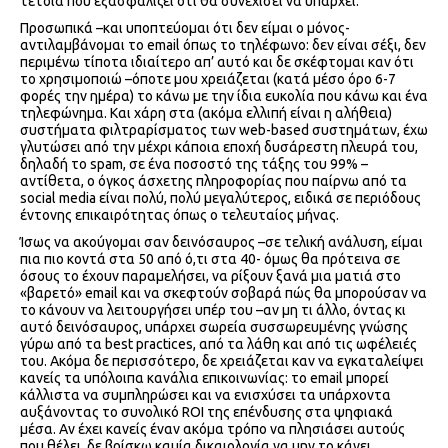
τέτοια που εξασφαλίζει ότι θα συνεχίσει να υπάρχει.
Προσωπικά –και υποπτεύομαι ότι δεν είμαι ο μόνος-
αντιλαμβάνομαι το email όπως το τηλέφωνο: δεν είναι σέξι, δεν
περιμένω τίποτα ιδιαίτερο απ’ αυτό και δε σκέφτομαι καν ότι
το χρησιμοποιώ –όποτε μου χρειάζεται (κατά μέσο όρο 6-7
φορές την ημέρα) το κάνω με την ίδια ευκολία που κάνω και ένα
τηλεφώνημα. Και χάρη στα (ακόμα ελλιπή είναι η αλήθεια)
συστήματα φιλτραρίσματος των web-based συστημάτων, έχω
γλυτώσει από την μέχρι κάποια εποχή δυσάρεστη πλευρά του,
δηλαδή το spam, σε ένα ποσοστό της τάξης του 99% –
αντίθετα, ο όγκος άσχετης πληροφορίας που παίρνω από τα
social media είναι πολύ, πολύ μεγαλύτερος, ειδικά σε περιόδους
έντονης επικαιρότητας όπως ο τελευταίος μήνας.
Ίσως να ακούγομαι σαν δεινόσαυρος –σε τελική ανάλυση, είμαι
πια πιο κοντά στα 50 από ό,τι στα 40- όμως θα πρότεινα σε
όσους το έχουν παραμελήσει, να ρίξουν ξανά μια ματιά στο
«βαρετό» email και να σκεφτούν σοβαρά πώς θα μπορούσαν να
το κάνουν να λειτουργήσει υπέρ του –αν μη τι άλλο, όντας κι
αυτό δεινόσαυρος, υπάρχει σωρεία συσσωρευμένης γνώσης
γύρω από τα best practices, από τα λάθη και από τις ωφέλειές
του. Ακόμα δε περισσότερο, δε χρειάζεται καν να εγκαταλείψει
κανείς τα υπόλοιπα κανάλια επικοινωνίας: το email μπορεί
κάλλιστα να συμπληρώσει και να ενισχύσει τα υπάρχοντα
αυξάνοντας το συνολικό ROI της επένδυσης στα ψηφιακά
μέσα. Αν έχει κανείς έναν ακόμα τρόπο να πλησιάσει αυτούς
που θέλει, δε βρίσκω καμία δικαιολογία να μην το κάνει.