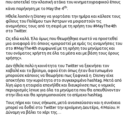
που αποτελεί την κλασική ατάκα του κινηματογραφικού έπους
th
κάνει παρήχηση με το May the 4
.
Ηθελε λοιπόν η Disney να γιορτάσει την ημέρα και κάλεσε τους
φίλους του Πολέμου των Άστρων να μοιραστούν τις
αναμνήσεις τους από τη σειρά με τη χρήση του #MayThe4th
στο Twitter.
Ως εδώ καλά. Έλα όμως που θεωρήθηκε σωστό να προστεθεί
μια αναφορά ότι όποιος «μοιραστεί με εμάς τις αναμνήσεις του
στο #MayThe4th συμφωνεί με τη χρήση του μηνύματος και
του ονόματος χρήστη σε όλα τα μέσα και με βάση τους όρους
χρήσης».
Δεν ήθελε πολύ η κοινότητα του Twitter να ξεκινήσει τον
χαβαλέ και το βρίσιμο, αφού έτσι όπως ήταν διατυπωμένο
μπορούσε κάποιος να θεωρήσει πως ξαφνικά η Disney είχε
αποκτήσει την κυριότητα στο συγκεκριμένο hashtag. Μετά από
λίγη ώρα η εταιρεία επανήλθε και διευκρίνισε πως ο νομικός
περιορισμός ίσχυε για όλα τα μηνύματα που θα απευθύνονταν
στην ίδια και θα χρησιμοποιούσε το επίμαχο hashtag.
Τους πήρε και τους σήκωσε, μετά ανασκεύασαν και η συνέχεια
μπορεί να δοθεί στο Twitter την ερχόμενη Δευτέρα, 4 Μαϊου. Η
Δύναμη να βάλει το χέρι της…