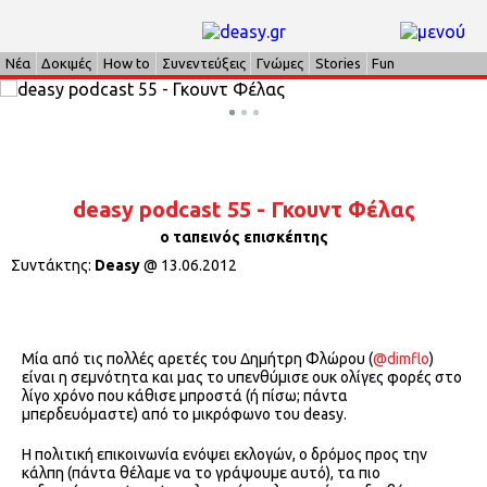
Νέα
Δοκιμές
How to
Συνεντεύξεις
Γνώμες
Stories
Fun
deasy podcast 55 - Γκουντ Φέλας
ο ταπεινός επισκέπτης
Συντάκτης:
Deasy
@
13.06.2012
Μία από τις πολλές αρετές του Δημήτρη Φλώρου (
@dimflo
)
είναι η σεμνότητα και μας το υπενθύμισε ουκ ολίγες φορές στο
λίγο χρόνο που κάθισε μπροστά (ή πίσω; πάντα
μπερδευόμαστε) από το μικρόφωνο του deasy.
Η πολιτική επικοινωνία ενόψει εκλογών, ο δρόμος προς την
κάλπη (πάντα θέλαμε να το γράψουμε αυτό), τα πιο