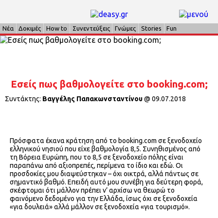
Νέα
Δοκιμές
How to
Συνεντεύξεις
Γνώμες
Stories
Fun
Εσείς πως βαθμολογείτε στο booking.com;
Συντάκτης:
Βαγγέλης Παπακωνσταντίνου
@
09.07.2018
Πρόσφατα έκανα κράτηση από το booking.com σε ξενοδοχείο
ελληνικού νησιού που είχε βαθμολογία 8,5. Συνηθισμένος από
τη Βόρεια Ευρώπη, που το 8,5 σε ξενοδοχείο πόλης είναι
παραπάνω από αξιοπρεπές, περίμενα το ίδιο και εδώ. Οι
προσδοκίες μου διαψεύστηκαν – όχι οικτρά, αλλά πάντως σε
σημαντικό βαθμό. Επειδή αυτό μου συνέβη για δεύτερη φορά,
σκέφτομαι ότι μάλλον πρέπει ν’ αρχίσω να θεωρώ το
φαινόμενο δεδομένο για την Ελλάδα, ίσως όχι σε ξενοδοχεία
«για δουλειά» αλλά μάλλον σε ξενοδοχεία «για τουρισμό».