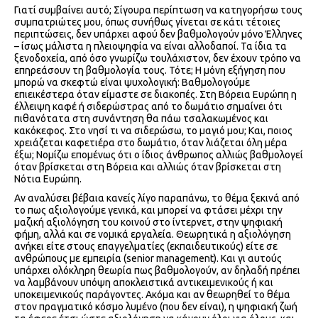
Γιατί συμβαίνει αυτό; Σίγουρα περίπτωση να κατηγορήσω τους
συμπατριώτες μου, όπως συνήθως γίνεται σε κάτι τέτοιες
περιπτώσεις, δεν υπάρχει αφού δεν βαθμολογούν μόνο Έλληνες
– ίσως μάλιστα η πλειοψηφία να είναι αλλοδαποί. Τα ίδια τα
ξενοδοχεία, από όσο γνωρίζω τουλάχιστον, δεν έχουν τρόπο να
επηρεάσουν τη βαθμολογία τους. Τότε; Η μόνη εξήγηση που
μπορώ να σκεφτώ είναι ψυχολογική: Βαθμολογούμε
επιεικέστερα όταν είμαστε σε διακοπές. Στη Βόρεια Ευρώπη η
έλλειψη καφέ ή σιδερώστρας από το δωμάτιο σημαίνει ότι
πιθανότατα στη συνάντηση θα πάω τσαλακωμένος και
κακόκεφος. Στο νησί τι να σιδερώσω, το μαγιό μου; Και, ποιος
χρειάζεται καφετιέρα στο δωμάτιο, όταν λιάζεται όλη μέρα
έξω; Νομίζω επομένως ότι ο ίδιος άνθρωπος αλλιώς βαθμολογεί
όταν βρίσκεται στη Βόρεια και αλλιώς όταν βρίσκεται στη
Νότια Ευρώπη.
Αν αναλύσει βέβαια κανείς λίγο παραπάνω, το θέμα ξεκινά από
το πως αξιολογούμε γενικά, και μπορεί να φτάσει μέχρι την
μαζική αξιολόγηση του κοινού στο ίντερνετ, στην ψηφιακή
φήμη, αλλά και σε νομικά εργαλεία. Θεωρητικά η αξιολόγηση
ανήκει είτε στους επαγγελματίες (εκπαιδευτικούς) είτε σε
ανθρώπους με εμπειρία (senior management). Και γι αυτούς
υπάρχει ολόκληρη θεωρία πως βαθμολογούν, αν δηλαδή πρέπει
να λαμβάνουν υπόψη αποκλειστικά αντικειμενικούς ή και
υποκειμενικούς παράγοντες. Ακόμα και αν θεωρηθεί το θέμα
στον πραγματικό κόσμο λυμένο (που δεν είναι), η ψηφιακή ζωή