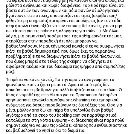
τα έφερε έτσι ώστε αξιολόγηση να κάνουν όλοι για όλους, και
μάλιστα ανώνυμα και χωρίς διαφάνεια. Το χειρότερο είναι ότι
βάσει αυτών των ανώνυμων και αδιαφανών αξιολογήσεων
βγαίνουν στατιστικές, αποφασίζονται τιμές (ακριβότερη/
φθηνότερη υπηρεσία) και κρίνονται υπολήψεις (αν τον τάδε
σεφ ή καλλιτέχνη αξίζει να τον επισκεφθεί κανείς, για να μην
πω τίποτα για τις online αξιολογήσεις γιατρών…). Με άλλα
λόγια, μια σημαντική παράμετρος της καθημερινότητάς μας
στηρίζεται στην παραδοχή ότι όλοι μπορούν να
βαθμολογήσουν. Με αυτήν μπορεί κανείς είτε να συμφωνήσει
(κάτι το βαθιά δημοκρατικό, που όμως έχει τα παραπάνω
προβλήματα) είτε να διαφωνήσει (κάτι το βαθιά πλατωνικό,
που όμως μπορεί στο τέλος της σκέψης να οδηγήσει σε
αφαίρεση ακόμα και του δικαιώματος ψήφου από συμπολίτες
μας).
Τι πρέπει να κάνει κανείς; Για την ώρα να αναγνωρίσει το
φαινόμενο και να ζήσει με αυτό. Αρκετοί από εμάς δεν
αρκούνται στη βαθμολογία αλλά διαβάζουν και τα σχόλια. Ο
ίδιος ο νομοθέτης στο Δίκαιο για τα Προσωπικά Δεδομένα
χρησιμοποιεί εργαλείο αμαύρωσης/shaming του εμπορικού
ονόματος για όσους παραβαίνουν τις διατάξεις του. Όσο για
μένα, μάλλον από δω και πέρα θα υπολογίζω έναν βαθμό
λιγότερο από τα σκορ του booking.com σε παραθεριστικά
καταλύματα στη Νότια Ευρώπη – οι διακοπές είναι πάρα πολύ
σημαντικές για να μου τις χαλάσει κάποιος που ενθουσιάστηκε
και βαθμολογεί το νησί κι όχι το δωμάτιο.