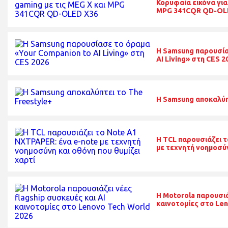
Κορυφαία εικόνα για
MPG 341CQR QD-OL
Η Samsung παρουσία
AI Living» στη CES 2
Η Samsung αποκαλύπ
Η TCL παρουσιάζει 
με τεχνητή νοημοσύν
Η Motorola παρουσιά
καινοτομίες στο Len