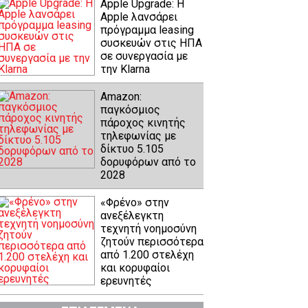
Apple Upgrade: Η
Apple λανσάρει
πρόγραμμα leasing
συσκευών στις ΗΠΑ
σε συνεργασία με
την Klarna
Amazon:
παγκόσμιος
πάροχος κινητής
τηλεφωνίας με
δίκτυο 5.105
δορυφόρων από το
2028
«Φρένο» στην
ανεξέλεγκτη
τεχνητή νοημοσύνη
ζητούν περισσότερα
από 1.200 στελέχη
και κορυφαίοι
ερευνητές