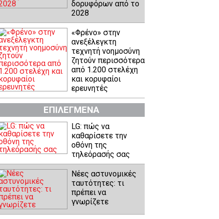
δορυφόρων από το
2028
«Φρένο» στην
ανεξέλεγκτη
τεχνητή νοημοσύνη
ζητούν περισσότερα
από 1.200 στελέχη
και κορυφαίοι
ερευνητές
ΕΠΙΛΕΓΜΕΝΑ
LG: πώς να
καθαρίσετε την
οθόνη της
τηλεόρασής σας
Νέες αστυνομικές
ταυτότητες: τι
πρέπει να
γνωρίζετε