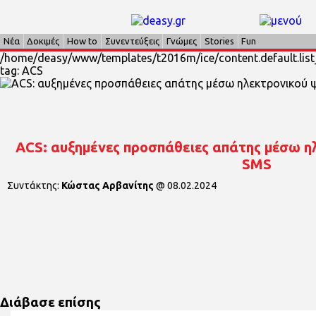
Νέα
Δοκιμές
How to
Συνεντεύξεις
Γνώμες
Stories
Fun
/home/deasy/www/templates/t2016m/ice/content.default.list_
tag: ACS
ACS: αυξημένες προσπάθειες απάτης μέσω η
SMS
Συντάκτης:
Κώστας Αρβανίτης
@
08.02.2024
Διάβασε επίσης