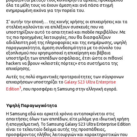
μοιράζονται μεταξύ τους κοινόχρηστα αρχεία, προκειμένου
όλα τα μέλη τους να έχουν άμεση και ανά πάσα στιγμή
ενημερωμένη εικόνα για την πορεία του.
Σ’ αυτήν την εποχή… της κοινής χρήσης οι επιχειρήσεις και τα
στελέχη καλούνται να επιλέξουν συσκευές που να
υποστηρίζουν αυτό το απαιτητικό και mobile περιβάλλον. Με
τις πιο προηγμένες λειτουργίες, που θα διασφαλίζουν
αδιάλειπτη ροή της πληροφορίας και της ενημέρωσης, υψηλή
παραγωγικότητα, άμεση συνδεσιμότητα με το σύνολο του
εξοπλισμού που χρησιμοποιεί η επιχείρηση και βέβαια
υποστήριξη των επιπέδων ασφάλειας, έτσι ώστε οι πιθανοί
hackers να βρουν «κλειστές πόρτες» στα συστήματα της
επιχείρησης.
Αυτές τις πολύ σημαντικές προτεραιότητες των σύγχρονων
επιχειρήσεων υποστηρίζει το
Galaxy S23 Ultra Enterprise
1
Edition
, που προσφέρει η Samsung στην ελληνική αγορά.
Υψηλή Παραγωγικότητα
Η Samsung εδώ και αρκετά χρόνια ανταποκρίνεται στις
απαιτήσεις όλων των επιπέδων, είτε μιλάμε για ιδιωτική χρήση
ή επαγγελματική. Το Samsung Galaxy S23 Ultra Enterprise Edition
είναι το τελευταίο δείγμα αυτής της προσπάθειας,
προσφέροντας πλήθος λειτουργιών και χαρακτηριστικών που