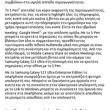
συμβάλουν στα υψηλά επίπεδα παραγωγικότητας.
2
Το S Pen
αποτελεί τον κύριο εκφραστή της παραγωγικότητας,
επιτρέποντάς σας: να κάνετε highlight όλες τις πληροφορίες
ενός event από μία εικόνα ή βίντεο και με μία μόλις κίνηση να
μεταφέρετε αυτή την πληροφορία στο ημερολόγιο και την
ημέρα πραγματοποίησης του event. Είστε σε ένα υβριδικό
3
meeting -Google Meet
- με την υπόλοιπη ομάδα; Με το S-Pen
μπορείτε να κρατάτε σημειώσεις τις οποίες θα μπορούν να
βλέπουν live όλοι οι συμμετέχοντες, προσθέτοντας
ταυτόχρονα κάθε πιθανό multimedia υλικό που μπορεί να είναι
χρήσιμο στη συνάντηση και στα συμπεράσματά της. Από την
άλλη πλευρά, το Mobile Camera Share σε Webex Meetings σας
επιτρέπει να live μετάδοση βίντεο από την κάμερα του
Samsung Galaxy S23 Ultra στη σύσκεψή σας και να κρατάτε
σημειώσεις στην οθόνη με το S Pen.
Με το Samsung Galaxy S23 Ultra Enterprise Edition το
smartphone συνεργάζεται άρτια με το επιτραπέζιο ή φοτηρό
υπολογιστή σας. Μπορείτε να ξεκινήσετε μια εργασία στο
κινητό και να τη συνεχίσετε στον ηλεκτρονικό υπολογιστή, ενώ
με το Link to Windows μπορείτε να συνεχίσετε την έρευνά που
κάνατε στο smartphone, ακόμα και να απαντήσετε απευθείας
σε μηνύματα απευθείας από τον υπολογιστή.