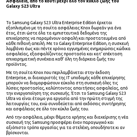
Ασφάλεια, από το κουτί μέχρι όλο τον κύκλο ζωής του
Galaxy
S
23
Ultra
Το Samsung Galaxy S23 Ultra Enterprise Edition έρχεται
εξοπλισμένο με τη σουίτα ασφάλειας Knox δωρεάν για ένα
έτος, έτσι ώστε όλα τα εμπιστευτικά δεδομένα της
επιχείρησης να παραμένουν ασφαλή και προστατευμένα από
κάθε πιθανή απειλή. Με το Galaxy Enterprise Edition, η συσκευή
λαμβάνει έως και πέντε χρόνια εγγυημένες ενημερώσεις κώδικα
ασφαλείας, εξασφαλίζοντας προστασία και κατ’ επέκταση
επιχειρηματική συνέχεια καθ’ όλη τη διάρκεια ζωής του
προϊόντος.
Με τη σουίτα Knox που περιλαμβάνεται στην έκδοση
Enterprise, οι διαχειριστές της ΙΤ υποδομής κάθε επιχείρησης
μπορούν να διαμορφώσουν εύκολα στη συσκευή όλες τις
λύσεις προστασίας, καλύπτοντας απαιτήσεις ασφαλείας, από
την ενεργοποίηση της συσκευής. Έτσι το Samsung Galaxy S23
Ultra να είναι έτοιμο για εργασία από την πρώτη στιγμή της
λειτουργίας του, ενώ συνοδεύεται από εκδόσεις συντήρησης
και ασφάλειας σε όλο τον κύκλο ζωής του.
Από την ασφάλεια, μέχρι θέματα χρήσης και διαχείρισης η νέα
συσκευή της Samsung προσφέρει έναν παραγωγικό και
αξιόπιστο τρόπο εργασίας για τα στελέχη, οπουδήποτε κι αν
βρίσκονται.