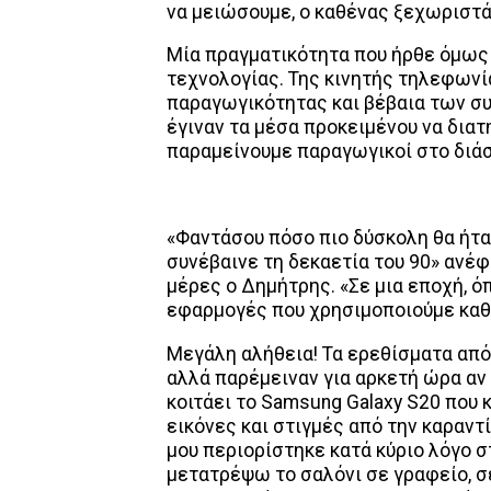
να μειώσουμε, ο καθένας ξεχωριστά κ
Μία πραγματικότητα που ήρθε όμως 
τεχνολογίας. Της κινητής τηλεφων
παραγωγικότητας και βέβαια των συ
έγιναν τα μέσα προκειμένου να δια
παραμείνουμε παραγωγικοί στο διάσ
«Φαντάσου πόσο πιο δύσκολη θα ήταν
συνέβαινε τη δεκαετία του 90» ανέφ
μέρες ο Δημήτρης. «Σε μια εποχή, όπ
εφαρμογές που χρησιμοποιούμε καθη
Μεγάλη αλήθεια! Τα ερεθίσματα απ
αλλά παρέμειναν για αρκετή ώρα αν 
κοιτάει το Samsung Galaxy S20 που 
εικόνες και στιγμές από την καραντ
μου περιορίστηκε κατά κύριο λόγο στ
μετατρέψω το σαλόνι σε γραφείο, σε