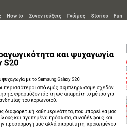
ς
How to
Συνεντεύξεις
Γνώμες
Stories
Fun
ραγωγικότητα και ψυχαγωγία
y S20
οι περισσότεροι από εμάς συμπληρώσαμε σχεδόν
ησης, εφαρμόζοντάς τη ως απαραίτητο μέτρο για
ανδημίας του κορωνοϊού.
ώς διαφορετική καθημερινότητα, που μπορεί να μας
φίλους και αγαπημένα πρόσωπα, συναδέλφους και
ν προσαρμογή μας αλλά απαραίτητη, προκειμένου