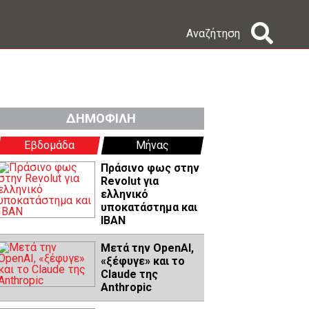
Αναζήτηση
ΔΗΜΟΦΙΛΗ
Εβδομάδα
Μήνας
Πράσινο φως στην
Revolut για
ελληνικό
υποκατάστημα και
IBAN
Μετά την OpenAI,
«ξέφυγε» και το
Claude της
Anthropic