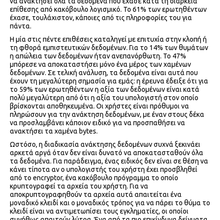
να ανακτήσει όλα τα δεδομένα που έχασε κατά τη διάρκεια
επίθεσης από κακόβουλο λογισμικό. Το 61% των ερωτηθέντων
έχασε, τουλάχιστον, κάποιες από τις πληροφορίες του για
πάντα.
Η μία στις πέντε επιθέσεις καταληγεί με επιτυχία στην κλοπή ή
τη φθορά εμπιστευτικών δεδομένων. Για το 14% των θυμάτων
η απώλεια των δεδομένων ήταν ανεπανόρθωτη. Το 47%
μπόρεσε να αποκαταστήσει μόνο ένα μέρος των χαμένων
δεδομένων. Σε τελική ανάλυση, τα δεδομένα είναι αυτά που
έχουν τη μεγαλύτερη σημασία για εμάς: η έρευνα έδειξε ότι για
το 59% των ερωτηθέντων η αξία των δεδομένων είναι κατά
πολύ μεγαλύτερη από ότι η αξία του υπολογιστή στον οποίο
βρίσκονται αποθηκευμένα. Οι χρήστες είναι πρόθυμοι να
πληρώσουν για την ανάκτηση δεδομένων, με έναν στους δέκα
να προσλαμβάνει κάποιον ειδικό για να προσπαθήσει να
ανακτήσει τα χαμένα bytes.
Ωστόσο, η διαδικασία ανάκτησης δεδομένων συχνά ξεκινάει
αρκετά αργά όταν δεν είναι δυνατό να αποκατασταθούν όλα
τα δεδομένα. Για παράδειγμα, ένας ειδικός δεν είναι σε θέση να
κάνει τίποτα αν ο υπολογιστής του χρήστη έχει προσβληθεί
από το encryptor, ένα κακόβουλο πρόγραμμα το οποίο
κρυπτογραφεί τα αρχεία του χρήστη. Για να
αποκρυπτογραφηθούν τα αρχεία αυτά απαιτείται ένα
μοναδικό κλειδί και ο μοναδικός τρόπος για να πάρει το θύμα το
κλειδί είναι να αντιμετωπίσει τους εγκληματίες, οι οποίοι
συνήθως απαιτούν λύτρα. Ένα από τα πιο επικίνδυνα δείγματα