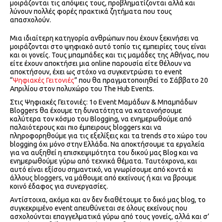
μοιράζονται τις απόψεις τους, προβληματίζονται αλλά και
λύνουν πολλές φορές πρακτικά ζητήματα που τους
απασχολούν.
Μια ιδιαίτερη κατηγορία ανθρώπων που έχουν ξεκινήσει να
μοιράζονται στο ψηφιακό αυτό τοπίο τις εμπειρίες τους είναι
και οι γονείς. Τους μπαμπάδες και τις μαμάδες της Αθήνας, που
είτε έχουν αποκτήσει μια online παρουσία είτε θέλουν να
αποκτήσουν, έχει ως στόχο να συγκεντρώσει το event
“
Ψηφιακές Γειτονιές
” που θα πραγματοποιηθεί το Σάββατο 20
Απριλίου στον πολυχώρο του The Hub Events.
Στις Ψηφιακές Γειτονιές: 1ο Event Μαμάδων & Μπαμπάδων
Bloggers θα έχουμε τη δυνατότητα να κατανοήσουμε
καλύτερα τον κόσμο του Blogging, να ενημερωθούμε από
παλαιότερους και πιο έμπειρους bloggers και να
πληροφορηθούμε για τις εξελίξεις και τα trends στο χώρο του
blogging όχι μόνο στην Ελλάδα. Να αποκτήσουμε τα εργαλεία
για να αυξηθεί η επισκεψιμότητα του δικού μας Blog και να
ενημερωθούμε γύρω από τεχνικά θέματα. Ταυτόχρονα, και
αυτό είναι εξίσου σημαντικό, να γνωρίσουμε από κοντά κι
άλλους bloggers, να μάθουμε από εκείνους ή και να βρουμε
κοινό έδαφος για συνεργασίες.
Αντίστοιχα, ακόμα και αν δεν διαθέτουμε το δικό μας blog, το
συγκεκριμένο event απευθύνεται σε όλους εκείνους που
ασχολούνται επαγγελματικά γύρω από τους γονείς, αλλά και σ’