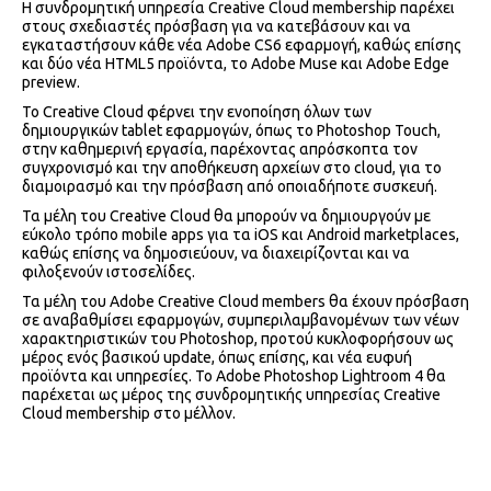
Η συνδρομητική υπηρεσία Creative Cloud membership παρέχει
στους σχεδιαστές πρόσβαση για να κατεβάσουν και να
εγκαταστήσουν κάθε νέα Adobe CS6 εφαρμογή, καθώς επίσης
και δύο νέα HTML5 προϊόντα, το Adobe Muse και Adobe Edge
preview.
Το Creative Cloud φέρνει την ενοποίηση όλων των
δημιουργικών tablet εφαρμογών, όπως το Photoshop Touch,
στην καθημερινή εργασία, παρέχοντας απρόσκοπτα τον
συγχρονισμό και την αποθήκευση αρχείων στο cloud, για το
διαμοιρασμό και την πρόσβαση από οποιαδήποτε συσκευή.
Τα μέλη του Creative Cloud θα μπορούν να δημιουργούν με
εύκολο τρόπο mobile apps για τα iOS και Android marketplaces,
καθώς επίσης να δημοσιεύουν, να διαχειρίζονται και να
φιλοξενούν ιστοσελίδες.
Τα μέλη του Adobe Creative Cloud members θα έχουν πρόσβαση
σε αναβαθμίσει εφαρμογών, συμπεριλαμβανομένων των νέων
χαρακτηριστικών του Photoshop, προτού κυκλοφορήσουν ως
μέρος ενός βασικού update, όπως επίσης, και νέα ευφυή
προϊόντα και υπηρεσίες. Το Adobe Photoshop Lightroom 4 θα
παρέχεται ως μέρος της συνδρομητικής υπηρεσίας Creative
Cloud membership στο μέλλον.