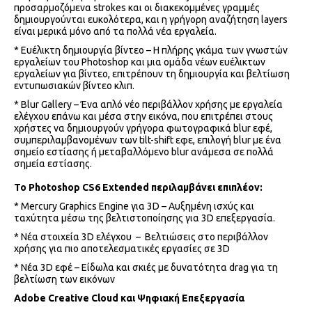
προσαρμοζόμενα strokes και οι διακεκομμένες γραμμές
δημιουργούνται ευκολότερα, και η γρήγορη αναζήτηση layers
είναι μερικά μόνο από τα πολλά νέα εργαλεία.
* Ευέλικτη δημιουργία βίντεο – Η πλήρης γκάμα των γνωστών
εργαλείων του Photoshop και μια ομάδα νέων ευέλικτων
εργαλείων για βίντεο, επιτρέπουν τη δημιουργία και βελτίωση
εντυπωσιακών βίντεο κλιπ.
* Blur Gallery – Ένα απλό νέο περιβάλλον χρήσης με εργαλεία
ελέγχου επάνω και μέσα στην εικόνα, που επιτρέπει στους
χρήστες να δημιουργούν γρήγορα φωτογραφικά blur εφέ,
συμπεριλαμβανομένων των tilt-shift εφε, επιλογή blur με ένα
σημείο εστίασης ή μεταβαλλόμενο blur ανάμεσα σε πολλά
σημεία εστίασης.
Το Photoshop CS6 Extended περιλαμβάνει επιπλέον:
* Mercury Graphics Engine για 3D – Αυξημένη ισχύς και
ταχύτητα μέσω της βελτιστοποίησης για 3D επεξεργασία.
* Νέα στοιχεία 3D ελέγχου – Βελτιώσεις στο περιβάλλον
χρήσης για πιο αποτελεσματικές εργασίες σε 3D
* Νέα 3D εφέ – Είδωλα και σκιές με δυνατότητα drag για τη
βελτίωση των εικόνων
Adobe Creative Cloud και Ψηφιακή Επεξεργασία