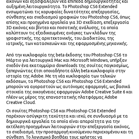
εικόνων και εξασφαλίζουν νέα επίπεδα δημιουργικότητας και
αυξημένη λειτουργικότητα. Το Photoshop CS6 Extended
ενσωματώνει τις κορυφαίες δυνατότητες επεξεργασίας,
σύνθεσης και σχεδιασμού γραφικών του Photoshop CS6, όπως
επίσης και προηγμένα εργαλεία για 3D σχεδίαση, επεξεργασία
3D εικόνας και βίντεο και ποσοτικής ανάλυσης, τα οποία
καλύπτουν τις εξειδικευμένες ανάγκες των κλάδων της
γραφιστικής, της αρχιτεκτονικής, του Διαδικτύου, της
ιατρικής, των κατασκευών και της εφαρμοσμένης μηχανικής.
Από την κυκλοφορία της beta έκδοσης του Photoshop CS6 το
Μάρτιο για λειτουργικά Mac και Microsoft Windows, υπήρξαν
σχεδόν ένα εκατομμύριο downloads της σουίτας παγκοσμίως,
ξεπερνώντας έτσι οποιαδήποτε άλλη beta κυκλοφορία στην
ιστορία της Adobe. Με τη νέα κυκλοφορία των τελικών
εκδόσεων, τα Photoshop CS6 και Photoshop CS6 Extended
μπορούν να αγοραστούν ως αυτόνομες εφαρμογές, ως βασικά
στοιχεία της οικογένειας εφαρμογών Adobe Creative Suite 6 και
πλέον ως μέρος της επαναστατικής πλατφόρμας Adobe
Creative Cloud.
Οι σουίτες Photoshop CS6 και Photoshop CS6 Extended
παρέχουν ασύγκριτη ταχύτητα και ισχύ, σε συνδυασμό με τα
δημιουργικά εργαλεία τα οποία είναι απαραίτητα για την
εκτέλεση προηγμένων λειτουργιών στην επεξεργασία εικόνας,
το σχεδιασμό, την προσαρμογή κινούμενου περιεχομένου και τη
σύνθεση. Το λογισμικό βοηθάει τους χρήστες να