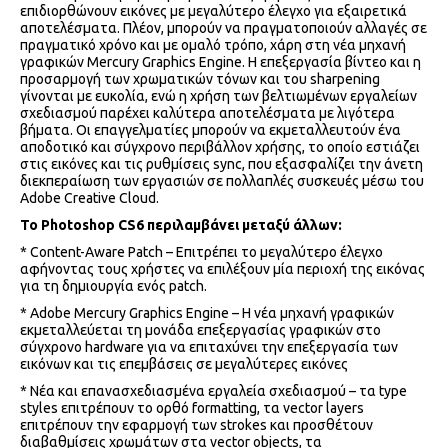
επιδιορθώνουν εικόνες με μεγαλύτερο έλεγχο για εξαιρετικά
αποτελέσματα. Πλέον, μπορούν να πραγματοποιούν αλλαγές σε
πραγματικό χρόνο και με ομαλό τρόπο, χάρη στη νέα μηχανή
γραφικών Mercury Graphics Engine. Η επεξεργασία βίντεο και η
προσαρμογή των χρωματικών τόνων και του sharpening
γίνονται με ευκολία, ενώ η χρήση των βελτιωμένων εργαλείων
σχεδιασμού παρέχει καλύτερα αποτελέσματα με λιγότερα
βήματα. Οι επαγγελματίες μπορούν να εκμεταλλευτούν ένα
αποδοτικό και σύγχρονο περιβάλλον χρήσης, το οποίο εστιάζει
στις εικόνες και τις ρυθμίσεις sync, που εξασφαλίζει την άνετη
διεκπεραίωση των εργασιών σε πολλαπλές συσκευές μέσω του
Adobe Creative Cloud.
Το Photoshop CS6 περιλαμβάνει μεταξύ άλλων:
* Content-Aware Patch – Επιτρέπει το μεγαλύτερο έλεγχο
αφήνοντας τους χρήστες να επιλέξουν μία περιοχή της εικόνας
για τη δημιουργία ενός patch.
* Adobe Mercury Graphics Engine – Η νέα μηχανή γραφικών
εκμεταλλεύεται τη μονάδα επεξεργασίας γραφικών στο
σύγχρονο hardware για να επιταχύνει την επεξεργασία των
εικόνων και τις επεμβάσεις σε μεγαλύτερες εικόνες
* Νέα και επανασχεδιασμένα εργαλεία σχεδιασμού – τα type
styles επιτρέπουν το ορθό formatting, τα vector layers
επιτρέπουν την εφαρμογή των strokes και προσθέτουν
διαβαθμίσεις χρωμάτων στα vector objects, τα