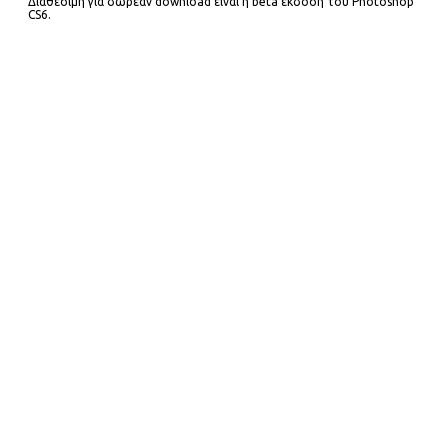
Διαθέσιμη για δωρεάν download είναι η beta έκδοση του Photoshop
CS6.