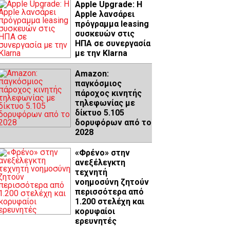
Apple Upgrade: Η
Apple λανσάρει
πρόγραμμα leasing
συσκευών στις
ΗΠΑ σε συνεργασία
με την Klarna
Amazon:
παγκόσμιος
πάροχος κινητής
τηλεφωνίας με
δίκτυο 5.105
δορυφόρων από το
2028
«Φρένο» στην
ανεξέλεγκτη
τεχνητή
νοημοσύνη ζητούν
περισσότερα από
1.200 στελέχη και
κορυφαίοι
ερευνητές