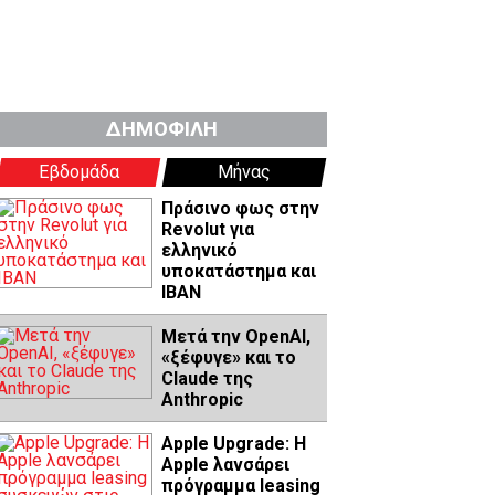
ΔΗΜΟΦΙΛΗ
Εβδομάδα
Μήνας
Πράσινο φως στην
Revolut για
ελληνικό
υποκατάστημα και
IBAN
Μετά την OpenAI,
«ξέφυγε» και το
Claude της
Anthropic
Apple Upgrade: Η
Apple λανσάρει
πρόγραμμα leasing