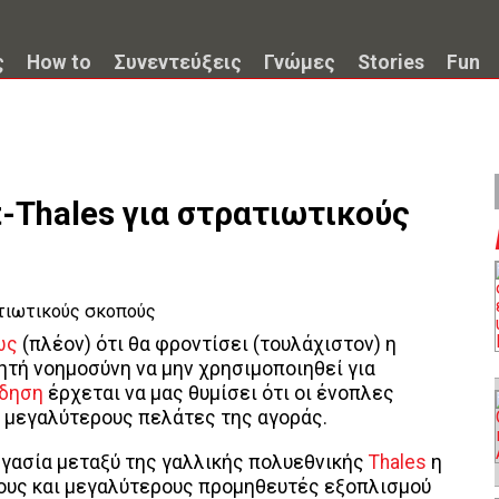
ς
How to
Συνεντεύξεις
Γνώμες
Stories
Fun
-Thales για στρατιωτικούς
ώς
(πλέον) ότι θα φροντίσει (τουλάχιστον) η
ητή νοημοσύνη να μην χρησιμοποιηθεί για
ίδηση
έρχεται να μας θυμίσει ότι οι ένοπλες
 μεγαλύτερους πελάτες της αγοράς.
ργασία μεταξύ της γαλλικής πολυεθνικής
Thales
η
ρους και μεγαλύτερους προμηθευτές εξοπλισμού