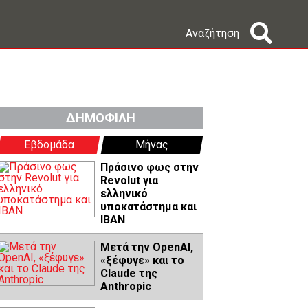
Αναζήτηση
ΔΗΜΟΦΙΛΗ
Εβδομάδα
Μήνας
Πράσινο φως στην
Revolut για
ελληνικό
υποκατάστημα και
IBAN
Μετά την OpenAI,
«ξέφυγε» και το
Claude της
Anthropic