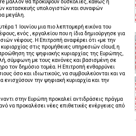
are μάλλον θα προκύψουν δυσκολίες, καθώς η
ών κατασκευής υπολογιστών και συναφών
ρα μεγάλη.
τέρα 1 Ιουνίου μια πιο λεπτομερή εικόνα του
φους, ενός , εργαλείου που η ίδια δημιούργησε για
ιών νέφους. Η Επιτροπή αναφέρει ότι «με την
υριαρχίας στις προμήθειες υπηρεσιών cloud, η
 προώθηση της ψηφιακής κυριαρχίας της Ευρώπης,
λή, σύμφωνη με τους κανόνες και βασισμένη σε
ηρο τον δημόσιο τομέα. Η Επιτροπή ενθαρρύνει
ιους όσο και ιδιωτικούς, να συμβουλεύονται και να
να ενισχύσουν την ψηφιακή κυριαρχία και την
έναντι στην Ευρώπη προκαλεί αντιδράσεις πράγμα
ιθανό να προκαλέσει νέες επιθετικές ενέργειες από