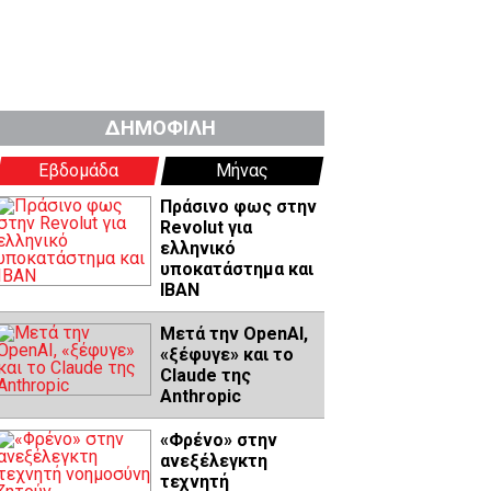
ΔΗΜΟΦΙΛΗ
Εβδομάδα
Μήνας
Πράσινο φως στην
Revolut για
ελληνικό
υποκατάστημα και
IBAN
Μετά την OpenAI,
«ξέφυγε» και το
Claude της
Anthropic
«Φρένο» στην
ανεξέλεγκτη
τεχνητή