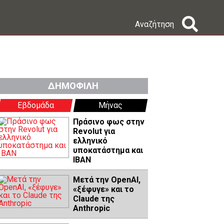
Αναζήτηση
ΔΗΜΟΦΙΛΗ
Εβδομάδα
Μήνας
Πράσινο φως στην
Revolut για
ελληνικό
υποκατάστημα και
IBAN
Μετά την OpenAI,
«ξέφυγε» και το
Claude της
Anthropic