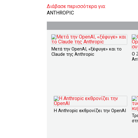
Διάβασε περισσότερα για:
ANTHROPIC
Μετά την OpenAI, «ξέφυγε» και το
O 
Claude της Anthropic
An
Η Anthropic εκθρονίζει την OpenAI
Τρ
στ