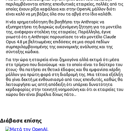
περιλαμβάνονται επίσης επενδυτικές εταιρείες, πολλές από τις
οποίες έχουν ρίξει κεφάλαια και στην OpenAI, μάλλον διότι
είναι καλό να μη βάζεις όλα σου τα αβγά στο ίδιο καλάθι.
Η νέα χρηματοδότηση θα βοηθήσει την Anthropic να
εξυπηρετήσει τη διαρκώς αυξανόμενη ζήτηση για τα μοντέλα
της, ανέφεραν στελέχη της εταιρείας. Παράλληλα, έγινε
γνωστό ότι η Anthropic παρουσίασε το νέο μοντέλο Claude
Opus 4.8 με βελτιωμένες επιδόσεις σε μια σειρά πεδίων
συμπεριλαμβανομένης της οικονομικής ανάλυσης και της
σύνταξης κώδικα.
Για την ώρα η εταιρεία είναι ζημιογόνα αλλά εκτιμά ότι μέσα
στο τρίμηνο που διανύουμε -και το οποίο είναι το δεύτερο του
έτους- θα πατήσει σε θετικό έδαφος και θα εμφανίσει κέρδη
μάλλον για πρώτη φορά στη διαδρομή της. Μια τέτοια εξέλιξη
θα γίνει δεκτή με ενθουσιασμό από τους επενδυτές, καθώς θα
λειτουργήσει ως απτή απόδειξη ότι υπάρχει δυνατότητα
κερδοφορίας στην τεχνητή νοημοσύνη και ότι οι εταιρείες του
χώρου δεν είναι βαρέλια δίχως πάτο...
Διάβασε επίσης