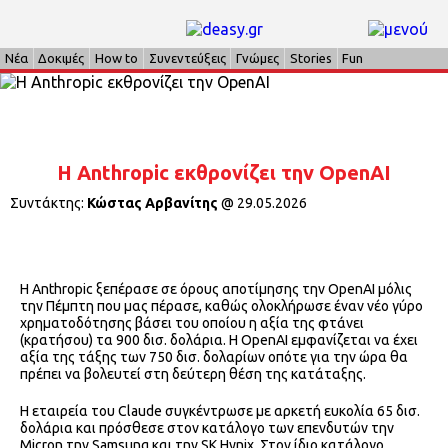
Νέα
Δοκιμές
How to
Συνεντεύξεις
Γνώμες
Stories
Fun
Η Anthropic εκθρονίζει την OpenAI
Συντάκτης:
Κώστας Αρβανίτης
@
29.05.2026
Η Anthropic ξεπέρασε σε όρους αποτίμησης την OpenAI μόλις
την Πέμπτη που μας πέρασε, καθώς ολοκλήρωσε έναν νέο γύρο
χρηματοδότησης βάσει του οποίου η αξία της φτάνει
(κρατήσου) τα 900 δισ. δολάρια. Η OpenAI εμφανίζεται να έχει
αξία της τάξης των 750 δισ. δολαρίων οπότε για την ώρα θα
πρέπει να βολευτεί στη δεύτερη θέση της κατάταξης.
Η εταιρεία του Claude συγκέντρωσε με αρκετή ευκολία 65 δισ.
δολάρια και πρόσθεσε στον κατάλογο των επενδυτών την
Micron την Samsung και την SK Hynix. Στον ίδιο κατάλογο