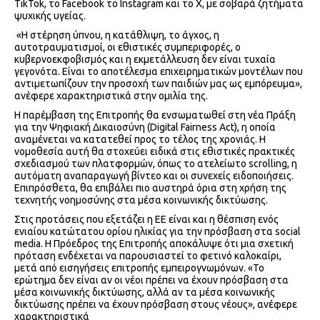
TikTok, το Facebook το Instagram και το X, με σοβαρά ζητήματα
ψυχικής υγείας.
«Η στέρηση ύπνου, η κατάθλιψη, το άγχος, η
αυτοτραυματισμοί, οι εθιστικές συμπεριφορές, ο
κυβερνοεκφοβισμός και η εκμετάλλευση δεν είναι τυχαία
γεγονότα. Είναι το αποτέλεσμα επιχειρηματικών μοντέλων που
αντιμετωπίζουν την προσοχή των παιδιών μας ως εμπόρευμα»,
ανέφερε χαρακτηριστικά στην ομιλία της.
Η παρέμβαση της Επιτροπής θα ενσωματωθεί στη νέα Πράξη
για την Ψηφιακή Δικαιοσύνη (Digital Fairness Act), η οποία
αναμένεται να κατατεθεί προς το τέλος της χρονιάς. Η
νομοθεσία αυτή θα στοχεύει ειδικά στις εθιστικές πρακτικές
σχεδιασμού των πλατφορμών, όπως το ατελείωτο scrolling, η
αυτόματη αναπαραγωγή βίντεο και οι συνεχείς ειδοποιήσεις.
Επιπρόσθετα, θα επιβάλει πιο αυστηρά όρια στη χρήση της
τεχνητής νοημοσύνης στα μέσα κοινωνικής δικτύωσης.
Στις προτάσεις που εξετάζει η ΕΕ είναι και η θέσπιση ενός
ενιαίου κατώτατου ορίου ηλικίας για την πρόσβαση στα social
media. Η Πρόεδρος της Επιτροπής αποκάλυψε ότι μια σχετική
πρόταση ενδέχεται να παρουσιαστεί το φετινό καλοκαίρι,
μετά από εισηγήσεις επιτροπής εμπειρογνωμόνων. «Το
ερώτημα δεν είναι αν οι νέοι πρέπει να έχουν πρόσβαση στα
μέσα κοινωνικής δικτύωσης, αλλά αν τα μέσα κοινωνικής
δικτύωσης πρέπει να έχουν πρόσβαση στους νέους», ανέφερε
χαρακτηριστικά